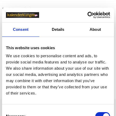
Relaterade kategorier
Kalendrar & almanackor för 2027
Consent
Details
About
Kalendrar & almanackor för 2027 /
Moleskine kalend
er
Kalendrar & almanackor för 2027 /
Dagbok
This website uses cookies
Moleskine /
Kalendrar
We use cookies to personalise content and ads, to
provide social media features and to analyse our traffic.
Moleskine
We also share information about your use of our site with
our social media, advertising and analytics partners who
may combine it with other information that you’ve
Prishistorik
provided to them or that they’ve collected from your use
Lägsta pris senaste 30 dagarna är 295 kr (2026-08-07)
of their services.
Andra tittade även på
Consent