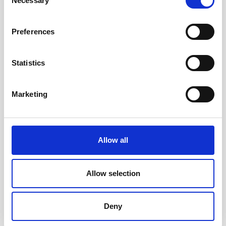
Necessary
Selection
Preferences
Statistics
Marketing
Moleskine Veckokalender L
Moleskine Veckokalender
Allow all
Soft 26/27 Myrtle Green
Pocket hard 26/27 Red
349 kr/st
289 kr/st
Allow selection
Köp
Köp
Deny