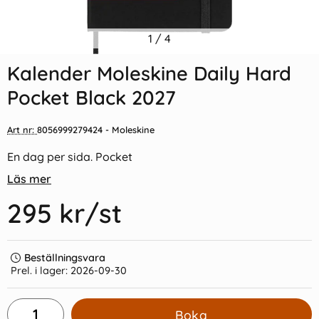
Indexflikar och Frixion clicker
1
/
4
Moleskine Ruled Classic
svart
Notebook Large - Blå
13x21cm
Kalender Moleskine Daily Hard
55 kr/st
279 kr/st
Pocket Black 2027
Köp
Köp
Art nr:
8056999279424
- Moleskine
En dag per sida. Pocket
Läs mer
295 kr
/st
Beställningsvara
Prel. i lager:
2026-09-30
Boka