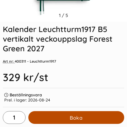
Indexflikar och Frixion clicker
1
/
5
Leuchtturm Pen Loop XL
svart
Black
Kalender Leuchtturm1917 B5
55 kr/st
45 kr/st
vertikalt veckouppslag Forest
Köp
Köp
Green 2027
Art nr:
400311
- Leuchtturm1917
329 kr
/st
Beställningsvara
Prel. i lager:
2026-08-24
Boka