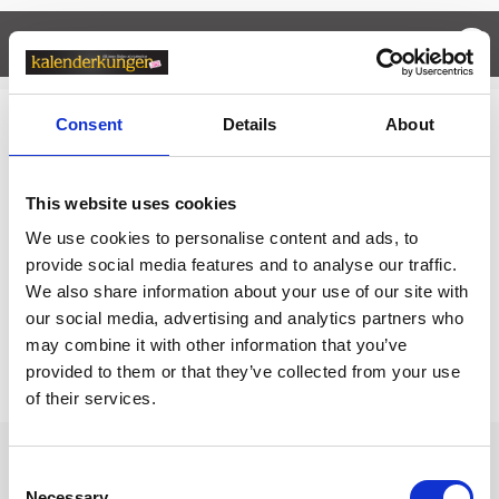
Egenskaper
öpp
Consent
Details
About
Relaterade kategorier
Kalendrar & almanackor för 2027 /
Kalender A5
This website uses cookies
Kalendrar & almanackor för 2027
We use cookies to personalise content and ads, to
provide social media features and to analyse our traffic.
Kalendrar & almanackor för 2027 /
Veckokalender
We also share information about your use of our site with
our social media, advertising and analytics partners who
may combine it with other information that you’ve
Prishistorik
provided to them or that they’ve collected from your use
Lägsta pris senaste 30 dagarna är 329 kr (2026-08-08)
of their services.
Andra tittade även på
Consent
Necessary