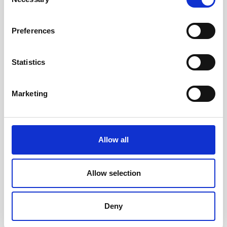
Selection
Preferences
Statistics
Marketing
Kalender Business A5 4i1
Kalender Stor
Allow all
2027
Veckokalender svart plast
2027
169 kr/st
119 kr/st
Allow selection
Köp
Köp
Deny