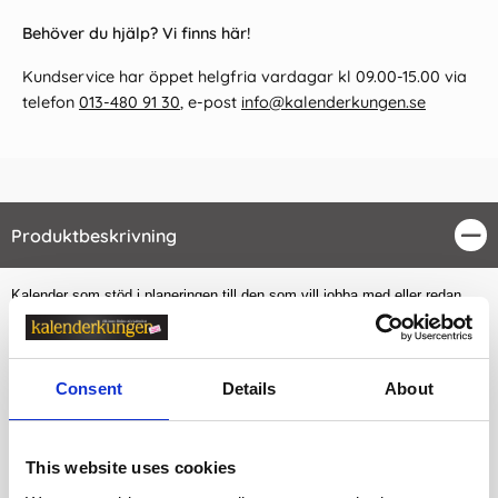
Behöver du hjälp? Vi finns här!
Kundservice har öppet helgfria vardagar kl 09.00-15.00 via
telefon
013-480 91 30
, e-post
info@kalenderkungen.se
Produktbeskrivning
Stä
Kalender som stöd i planeringen till den som vill jobba med eller redan
idag jobbar som influencer. Anteckna månadens samarbeten, mål och
saker som ska göras. Varje vecka finns plats att föra statistik, planera
Consent
Details
About
fotojobb och skriva ner viktiga saker. Det finns även plats för årsstatistik
och målsättningar med sina kanaler. Kartongomslag med struktur.
Månads- och veckouppslag. Årsöversikt. Flyttbara flikar.
FSC®.
This website uses cookies