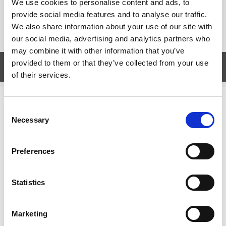
We use cookies to personalise content and ads, to
Kalendarium: 20 dec 2021-8 jan 2023.
provide social media features and to analyse our traffic.
Spiralbunbunden.
We also share information about your use of our site with
Format: 148x210 mm (A5)
our social media, advertising and analytics partners who
may combine it with other information that you’ve
provided to them or that they’ve collected from your use
Egenskaper
öpp
of their services.
Relaterade kategorier
Consent
Necessary
Selection
Kalendrar & almanackor för 2027
Kalendrar & almanackor för 2027 /
Temakalendrar
Preferences
Kalendrar & almanackor för 2027 /
Veckokalender
Statistics
Prishistorik
Marketing
Lägsta pris senaste 30 dagarna är 179 kr (2026-08-07)