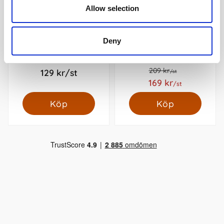
Allow selection
Deny
Kozo Premium Notebook
KOZO Kalender 2026 A5
A5 Honey
Vecka per uppslag Aloe
Vera
209 kr
129 kr/st
/st
169 kr
/st
Köp
Köp