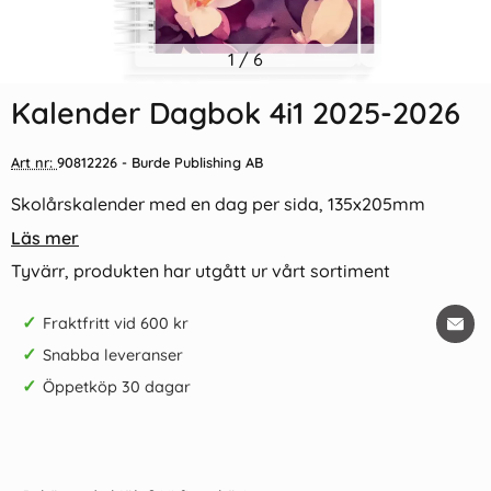
Indexflikar och Frixion clicker
1
/
6
Kalender Dagbok Eco Line
svart
2026
Kalender Dagbok 4i1 2025-2026
55 kr/st
179 kr/st
Art nr:
90812226
- Burde Publishing AB
Köp
Köp
Skolårskalender med en dag per sida, 135x205mm
Läs mer
Tyvärr, produkten har utgått ur vårt sortiment
✓
Fraktfritt vid 600 kr
✓
Snabba leveranser
✓
Öppetköp 30 dagar