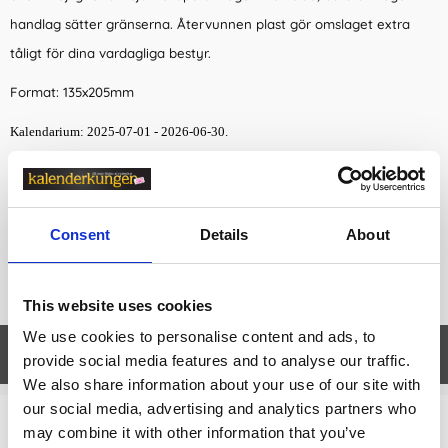
handlag sätter gränserna. Återvunnen plast gör omslaget extra
tåligt för dina vardagliga bestyr.
Format: 135x205mm
Kalendarium: 2025-07-01 - 2026-06-30.
Miljöinformation: FSC®. Omslag i återvunnen PP-plast
Consent
Details
About
This website uses cookies
We use cookies to personalise content and ads, to
Egenskaper
öpp
provide social media features and to analyse our traffic.
We also share information about your use of our site with
our social media, advertising and analytics partners who
may combine it with other information that you’ve
Relaterade kategorier