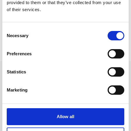
provided to them or that they’ve collected from your use
of their services.
Skolkalender
Skolkalender /
Elevkalendrar Lines
Consent
Necessary
Selection
Prishistorik
Lägsta pris senaste 30 dagarna är 179 kr (2026-08-09)
Preferences
Andra köpte även
Statistics
Marketing
-19%
Allow all