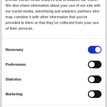
Relaterade kategorier
We also share information about your use of our site with
our social media, advertising and analytics partners who
Kalendrar & almanackor för 2027
may combine it with other information that you’ve
provided to them or that they’ve collected from your use
Kalendrar & almanackor för 2027 /
Temakalendrar
of their services.
Kalendrar & almanackor för 2027 /
Veckokalender
Kalendrar & almanackor för 2027 /
Kalender A5
Consent
Necessary
Selection
Kalendrar & almanackor för 2027 /
Burde kalender
Preferences
Prishistorik
Lägsta pris senaste 30 dagarna är 179 kr (2026-08-07)
Statistics
Andra tittade även på
Marketing