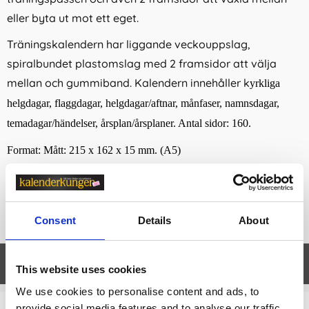
eller byta ut mot ett eget.
Träningskalendern har liggande veckouppslag,
spiralbundet plastomslag med 2 framsidor att välja
mellan och gummiband. Kalendern innehåller k
yrkliga
helgdagar, flaggdagar, helgdagar/aftnar, månfaser, namnsdagar,
temadagar/händelser, årsplan/årsplaner. Antal sidor: 160.
Format: Mått: 215 x 162 x 15 mm. (A5)
Kalendarium: 2026-12-21 - 2028-01-02.
Miljöinformation: FSC®.
Consent
Details
About
Egenskaper
öpp
This website uses cookies
We use cookies to personalise content and ads, to
provide social media features and to analyse our traffic.