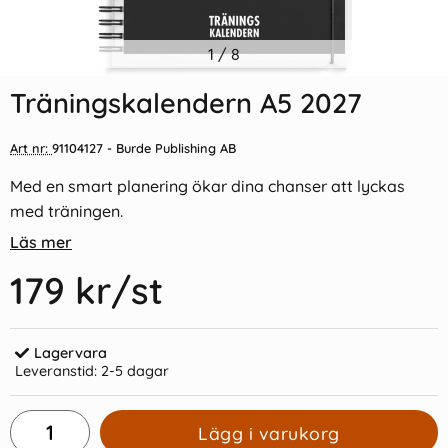
Indexflikar och Frixion clicker
1
/
8
Plastfodral A6 präglad
svart
0,12mm
Träningskalendern A5 2027
55 kr/st
4 kr/st
Art nr:
91104127
- Burde Publishing AB
Köp
Köp
Med en smart planering ökar dina chanser att lyckas
med träningen.
Läs mer
179 kr
/st
Lagervara
Leveranstid:
2-5 dagar
Lägg i varukorg