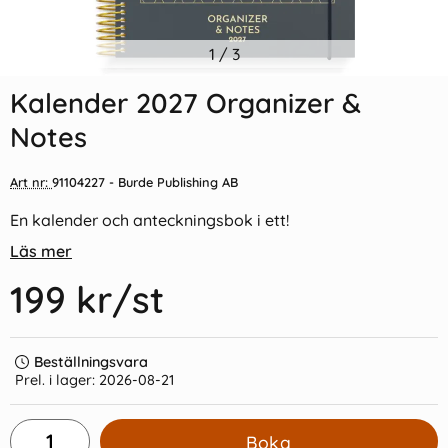
Indexflikar och Frixion clicker
1
/
3
Kalender 2026 Stor
svart
Plankalender spiralbunden
Kalender 2027 Organizer &
55 kr/st
69 kr/st
Notes
Köp
Köp
Art nr:
91104227
- Burde Publishing AB
En kalender och anteckningsbok i ett!
Läs mer
199 kr
/st
Beställningsvara
Prel. i lager:
2026-08-21
Boka