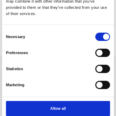
may combine it with other information that you’ve
Kalendrar & almanackor för 2027 /
Veckokalender
provided to them or that they’ve collected from your use
Kalendrar & almanackor för 2027 /
Kalender A5
of their services.
Kalendrar & almanackor för 2027 /
Burde kalender
Consent
Necessary
Selection
Prishistorik
Lägsta pris senaste 30 dagarna är 199 kr (2026-08-09)
Preferences
Andra tittade även på
Statistics
Marketing
Allow all