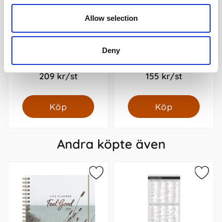
Allow selection
Deny
Kalender 2027 Doodle
Stora Månadskalendern
inbunden
2027
209 kr/st
155 kr/st
Köp
Köp
Andra köpte även