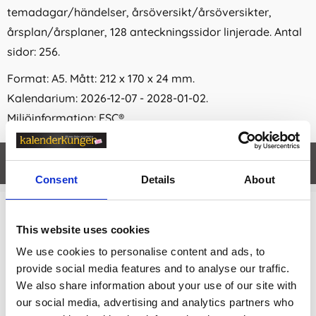
temadagar/händelser, årsöversikt/årsöversikter,
årsplan/årsplaner, 128 anteckningssidor linjerade. Antal
sidor: 256.
Format: A5. Mått: 212 x 170 x 24 mm.
Kalendarium: 2026-12-07 - 2028-01-02.
Miljöinformation: FSC®.
Egenskaper
öpp
Consent
Details
About
Relaterade kategorier
This website uses cookies
We use cookies to personalise content and ads, to
Kalendrar & almanackor för 2027 /
Designade kalen
drar
provide social media features and to analyse our traffic.
We also share information about your use of our site with
Kalendrar & almanackor för 2027
our social media, advertising and analytics partners who