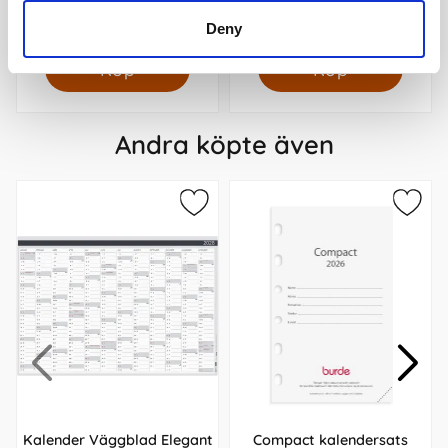
199 kr/st
199 kr/st
Deny
Köp
Köp
Andra köpte även
Kalender Väggblad Elegant
Compact kalendersats