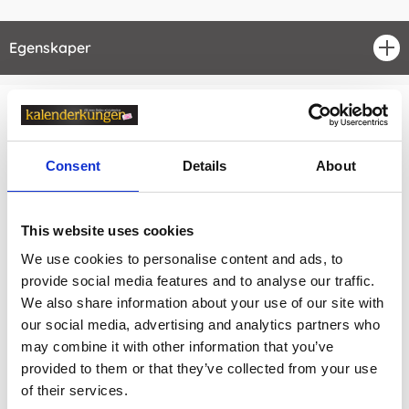
Egenskaper
öpp
Relaterade kategorier
Consent
Details
About
Kalendrar & almanackor för 2027 /
Designade kalen
drar
Kalendrar & almanackor för 2027
This website uses cookies
Kalendrar & almanackor för 2027 /
Temakalendrar
We use cookies to personalise content and ads, to
provide social media features and to analyse our traffic.
Kalendrar & almanackor för 2027 /
Veckokalender
We also share information about your use of our site with
Kalendrar & almanackor för 2027 /
Kalender A5
our social media, advertising and analytics partners who
may combine it with other information that you’ve
Visa fler
(1 mer)
provided to them or that they’ve collected from your use
of their services.