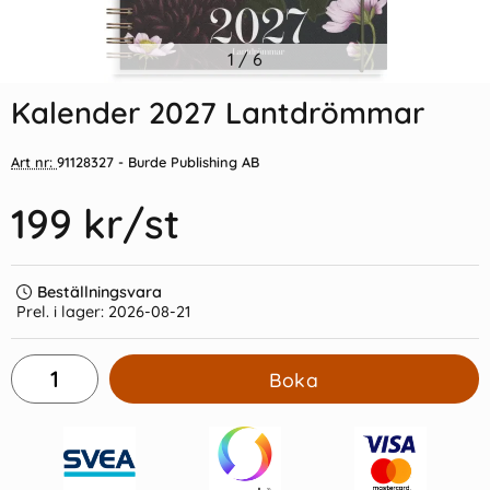
Indexflikar och Frixion clicker
1
/
6
Kalender 2026 Stor
svart
Plankalender spiralbunden
Kalender 2027 Lantdrömmar
55 kr/st
69 kr/st
Art nr:
91128327
- Burde Publishing AB
Köp
Köp
199 kr
/st
Beställningsvara
Prel. i lager:
2026-08-21
Boka