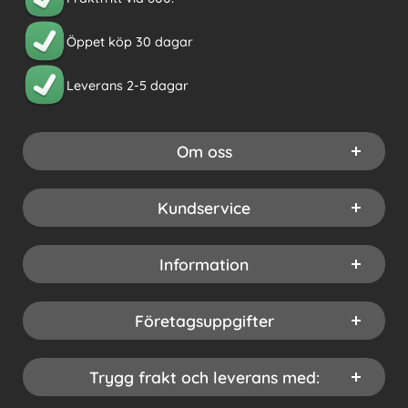
Öppet köp 30 dagar
Leverans 2-5 dagar
Om oss
Kundservice
Information
Företagsuppgifter
Trygg frakt och leverans med: