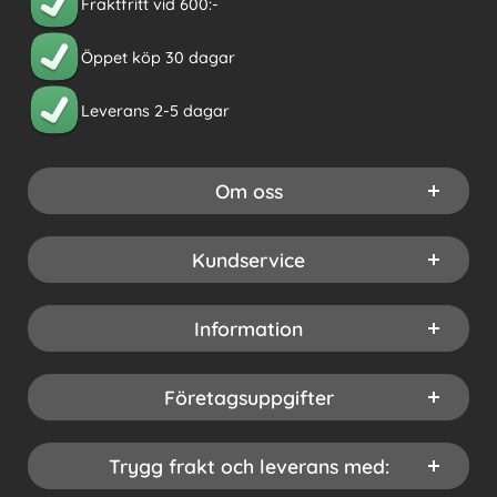
Fraktfritt vid 600:-
Öppet köp 30 dagar
Leverans 2-5 dagar
Om oss
Kundservice
Information
Företagsuppgifter
Trygg frakt och leverans med: