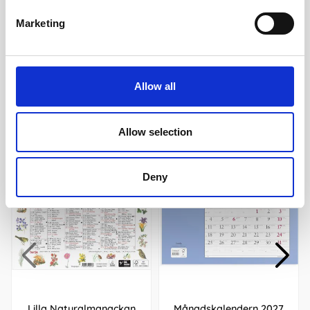
(9,5x17,1cm)
129 kr/st
229 kr/st
Marketing
Köp
Köp
Allow all
Andra köpte även
Allow selection
Deny
Lilla Naturalmanackan
Månadskalendern 2027