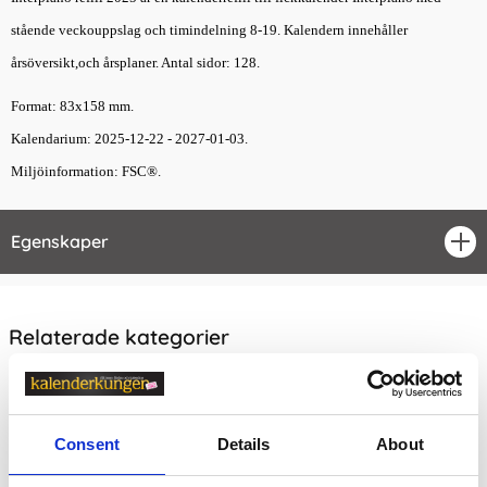
stående veckouppslag och timindelning 8-19. Kalendern innehåller
årsöversikt,och årsplaner. Antal sidor: 128.
Format: 83x158 mm.
Kalendarium: 2025-12-22 - 2027-01-03.
Miljöinformation: FSC®.
Egenskaper
öpp
Relaterade kategorier
Kalendrar & almanackor för 2027
Kalendrar & almanackor för 2027 /
Refiller Kalender
Consent
Details
About