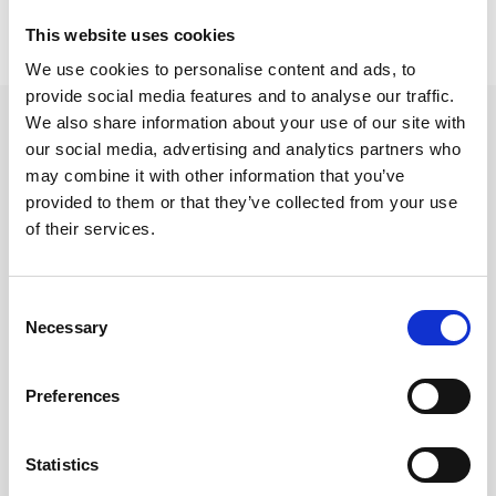
Prishistorik
This website uses cookies
Lägsta pris senaste 30 dagarna är 75 kr (2026-08-06)
We use cookies to personalise content and ads, to
provide social media features and to analyse our traffic.
Andra tittade även på
We also share information about your use of our site with
our social media, advertising and analytics partners who
may combine it with other information that you’ve
provided to them or that they’ve collected from your use
of their services.
Consent
Necessary
Selection
Preferences
Filofax Dagbok Personal
Filofax Dagbok Personal
Statistics
Vertikal V/U 2027
D/S 2027 (9,5x17,1cm)