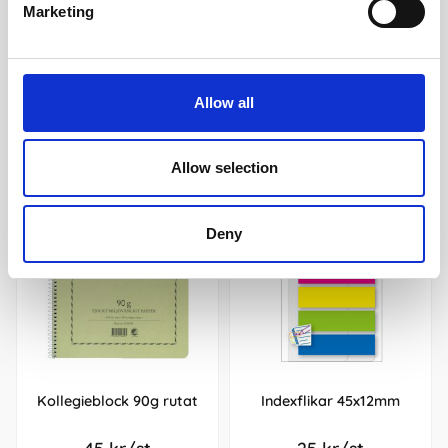
Marketing
Köp
Köp
Andra köpte även
Allow all
Allow selection
Deny
Kollegieblock 90g rutat
Indexflikar 45x12mm
45 kr/st
25 kr/st