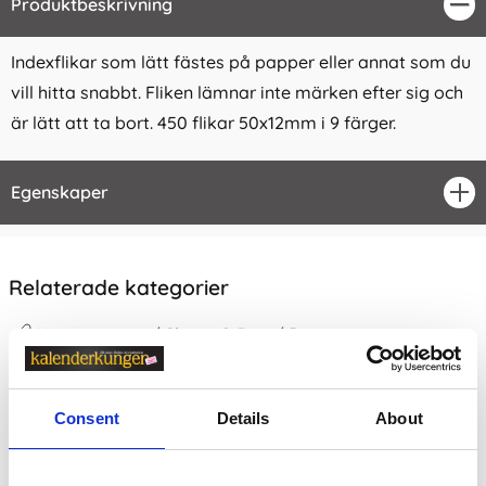
Produktbeskrivning
Stä
Indexflikar som lätt fästes på papper eller annat som du
vill hitta snabbt. Fliken lämnar inte märken efter sig och
är lätt att ta bort. 450 flikar 50x12mm i 9 färger.
Egenskaper
öpp
Relaterade kategorier
Kontorsvaror / Skriva & Rita /
Post-it
Kontorsvaror /
Skriva & Rita
Consent
Details
About
Prishistorik