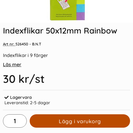
Indexflikar och Frixion clicker
Indexflikar 45x25mm &
svart
45x12mm
Indexflikar 50x12mm Rainbow
55 kr/st
29 kr/st
Art nr:
526450
- B.N.T
Köp
Köp
Indexflikar i 9 färger
Läs mer
30 kr
/st
Lagervara
Leveranstid:
2-5 dagar
Lägg i varukorg