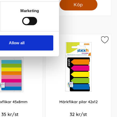
Köp
Köp
Marketing
Allow all
exflikar 45x8mm
Märkflikar pilar 42x12
35 kr/st
32 kr/st