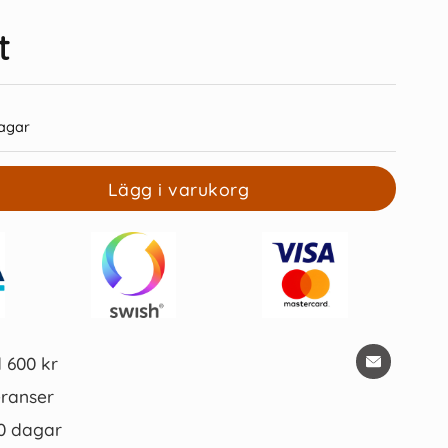
t
agar
xflikar 45x12mm
Kulpenna Frixion Clicker ljusgrön
Lägg i varukorg
25 kr/st
39 kr/st
Köp
Köp
d 600 kr
ranser
0 dagar