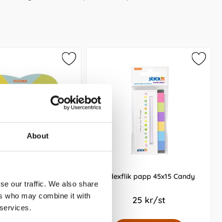
About
k`n Notes 64x67mm kub
Indexflik papp 45x15 Candy
se our traffic. We also share
Hjärta
ers who may combine it with
45 kr/st
25 kr/st
 services.