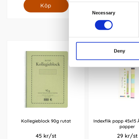
Köp
Köp
Consent
Necessary
Selection
Deny
Kollegieblock 90g rutat
Indexflik papp 45x15
papper
45 kr/st
29 kr/st