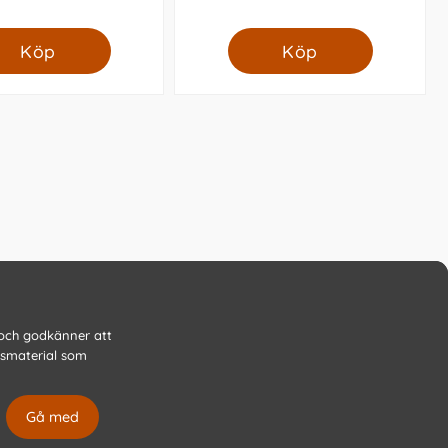
Köp
Köp
 och godkänner att
gsmaterial som