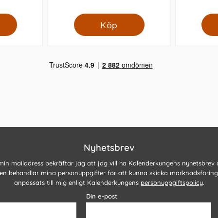
Köp
Nyhetsbrev
 min mailadress bekräftar jag att jag vill ha Kalenderkungens nyhetsbrev
n behandlar mina personuppgifter för att kunna skicka marknadsförin
anpassats till mig enligt Kalenderkungens
personuppgiftspolicy
.
Din e-post