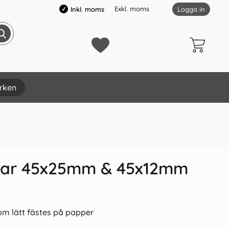
Exkl. moms
Inkl. moms
Logga in
rken
×
ikar 45x25mm & 45x12mm
T
som lätt fästes på papper