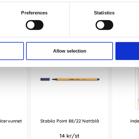
Köp
Preferences
Statistics
Andra köpte även
Allow selection
 Återvunnet
Stabilo Point 88/22 Nattblå
Ind
14 kr/st