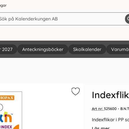
agar
r 2027
Anteckningsböcker
Skolkalender
Varumä
Vi rekommenderar
Indexfl
Art nr:
525600
- B.N.
Indexflikar i PP 
Läs mer