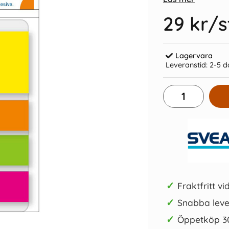
29 kr
/s
Lagervara
Leveranstid:
2-5 d
x25, 6x10
Kulpenna Frixion Clicker orange
Inde
39 kr/st
Köp
✓
Fraktfritt vi
✓
Snabba leve
✓
Öppetköp 3