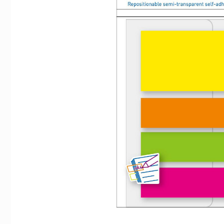
Indexflikar och Frixion clicker svart
Indexflikar papp 28
55 kr/st
39 kr/st
Köp
Köp