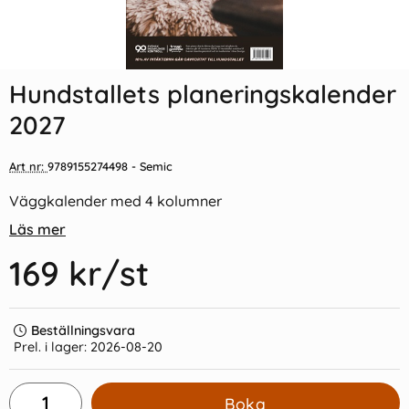
Indexflikar och Frixion clicker
Häftmassa BANTEX 50g
svart
Hundstallets planeringskalender
55 kr/st
32 kr/st
2027
Köp
Köp
Art nr:
9789155274498
- Semic
Väggkalender med 4 kolumner
Läs mer
169 kr
/st
Beställningsvara
Prel. i lager:
2026-08-20
Boka