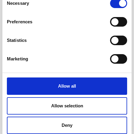
Necessary
Selection
Preferences
Statistics
Marketing
Allow all
Familjekalender Kerstin
Parkalendern 2027
Frykstrand 2027
145 kr/st
135 kr/st
Allow selection
Köp
Köp
Deny