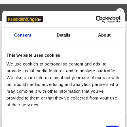
Egenskaper
öpp
Consent
Details
About
Relaterade kategorier
Kalendrar & almanackor för 2027 / Väggkalender /
F
amiljekalender
This website uses cookies
We use cookies to personalise content and ads, to
Kalendrar & almanackor för 2027
provide social media features and to analyse our traffic.
Kalendrar & almanackor för 2027 /
Väggkalender
We also share information about your use of our site with
our social media, advertising and analytics partners who
may combine it with other information that you’ve
Prishistorik
provided to them or that they’ve collected from your use
of their services.
Lägsta pris senaste 30 dagarna är 169 kr (2026-08-09)
Andra tittade även på
Consent