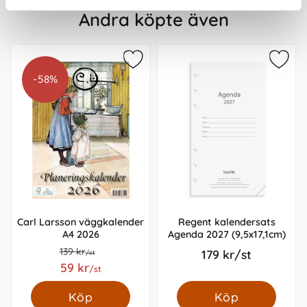
Andra köpte även
-58%
Carl Larsson väggkalender
Regent kalendersats
A4 2026
Agenda 2027 (9,5x17,1cm)
139 kr
179 kr/st
/st
59 kr
/st
Köp
Köp