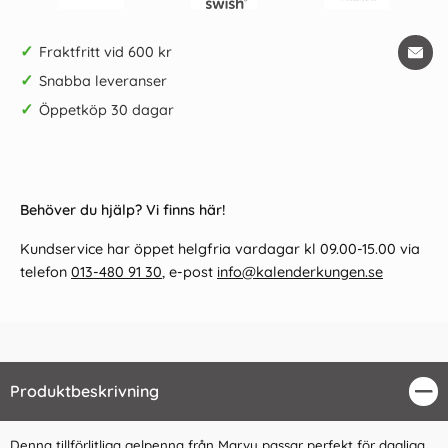
✓
Fraktfritt vid 600 kr
✓
Snabba leveranser
✓
Öppetköp 30 dagar
Behöver du hjälp? Vi finns här!
Kundservice har öppet helgfria vardagar kl 09.00-15.00 via
telefon
013-480 91 30
, e-post
info@kalenderkungen.se
Produktbeskrivning
Stä
Denna tillförlitliga gelpenna från Marvy passar perfekt för dagliga