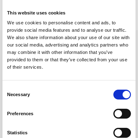
Prishistorik
This website uses cookies
Lägsta pris senaste 30 dagarna är 12 kr (2026-08-07)
We use cookies to personalise content and ads, to
provide social media features and to analyse our traffic.
We also share information about your use of our site with
Andra tittade även på
our social media, advertising and analytics partners who
may combine it with other information that you’ve
provided to them or that they’ve collected from your use
of their services.
Consent
Necessary
Selection
Preferences
Statistics
Radergummi Mars Plastic
Blyertspennor 12-pack