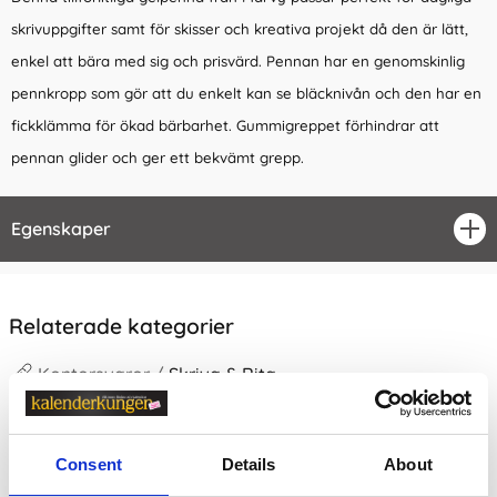
skrivuppgifter samt för skisser och kreativa projekt då den är lätt,
enkel att bära med sig och prisvärd. Pennan har en genomskinlig
pennkropp som gör att du enkelt kan se bläcknivån och den har en
fickklämma för ökad bärbarhet. Gummigreppet förhindrar att
pennan glider och ger ett bekvämt grepp.
Egenskaper
öpp
Relaterade kategorier
Kontorsvaror /
Skriva & Rita
Kontorsvaror / Skriva & Rita /
Pennor & Tillbehör
Kontorsvaror
Consent
Details
About