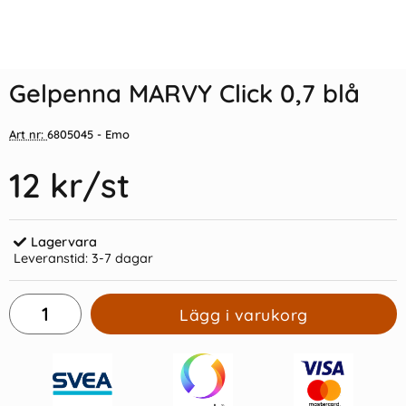
Indexflikar och Frixion clicker
Gelpenna PILOT G-2 0,5 blå
svart
Gelpenna MARVY Click 0,7 blå
55 kr/st
39 kr/st
Art nr:
6805045
- Emo
Köp
Köp
12 kr
/st
Lagervara
Leveranstid:
3-7 dagar
Lägg i varukorg