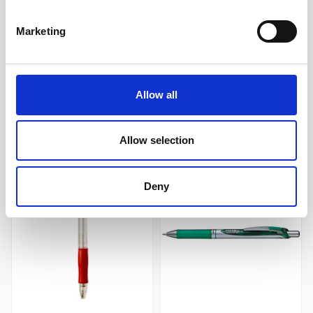
19 kr/st
25 kr/st
Marketing
Köp
Köp
Allow all
Andra köpte även
Allow selection
Deny