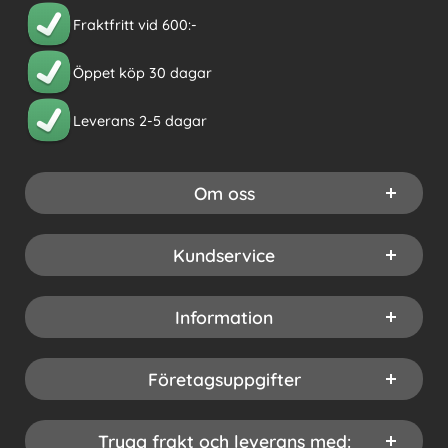
Fraktfritt vid 600:-
Öppet köp 30 dagar
Leverans 2-5 dagar
Om oss
Kundservice
Information
Företagsuppgifter
Trygg frakt och leverans med: