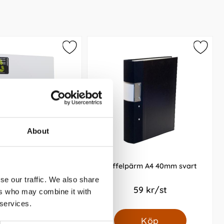
About
 White Dot, A4 70mm
Gaffelpärm A4 40mm svart
se our traffic. We also share
79 kr/st
59 kr/st
ers who may combine it with
 services.
Köp
Köp