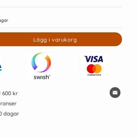
agar
Lägg i varukorg
egister JOPA A4 1-20
4-Färgskulpenna Bic Grip
vit/blå
röd/grön/blå/svart
20 kr/st
68 kr/st
Köp
Köp
d 600 kr
ranser
0 dagar