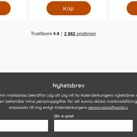
Köp
Nyhetsbrev
 min mailadress bekräftar jag att jag vill ha Kalenderkungens nyhetsbrev
n behandlar mina personuppgifter för att kunna skicka marknadsförin
anpassats till mig enligt Kalenderkungens
personuppgiftspolicy
.
Din e-post