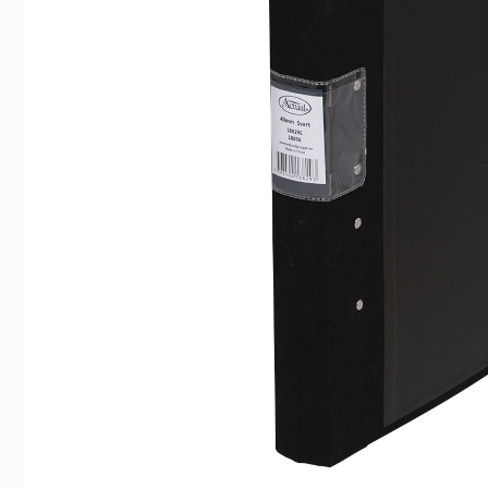
Indexflikar och Frixion clicker svart
Gaffelpärm A4 40m
55 kr/st
59 kr/st
Köp
Köp