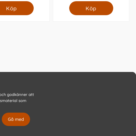
Köp
Köp
 och godkänner att
gsmaterial som