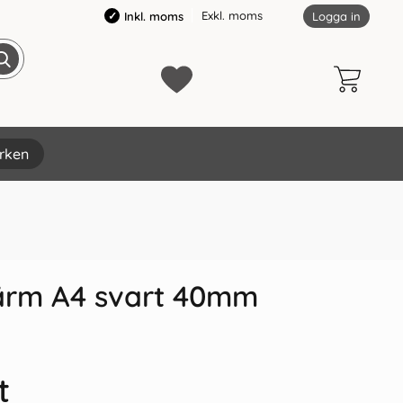
Exkl. moms
Inkl. moms
Logga in
rken
×
ärm A4 svart 40mm
t