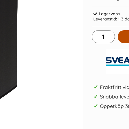
Lagervara
Leveranstid:
1-3 d
m vinröd
Pappersregister JOPA A4 1-15
Pappersr
vit/blå
16 kr/st
Köp
✓
Fraktfritt vi
✓
Snabba leve
✓
Öppetköp 3