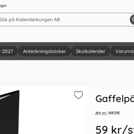
agar
r 2027
Anteckningsböcker
Skolkalender
Varumä
Vi rekommenderar
Gaffelp
Art nr:
18829E
59 kr
/s