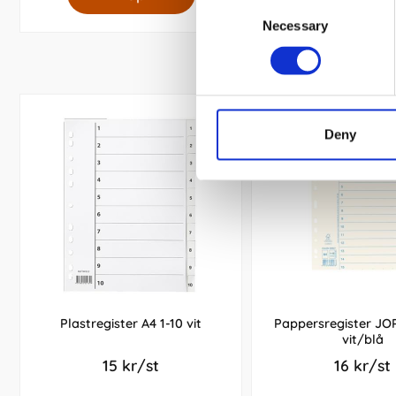
Consent
Necessary
Selection
Deny
Plastregister A4 1-10 vit
Pappersregister JOP
vit/blå
15 kr/st
16 kr/st