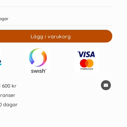
agar
Lägg i varukorg
egister A4 1-15 vit
Pappersregister JOPA A4 1-10
vit/blå
15 kr/st
12 kr/st
Köp
Köp
d 600 kr
ranser
0 dagar