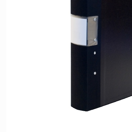
Indexflikar och Frixion clicker svart
Gaffelpärm A4 b
55 kr/st
59 kr/st
Köp
Köp