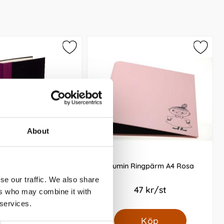
About
ärm A4 40mm vinröd
Mumin Ringpärm A4 Rosa
se our traffic. We also share
59 kr/st
47 kr/st
ers who may combine it with
 services.
Köp
Köp