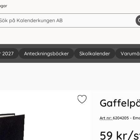
agar
r 2027
Anteckningsböcker
Skolkalender
Varumä
Vi rekommenderar
Gaffelp
Art nr:
6204205
- Em
59 kr
/s