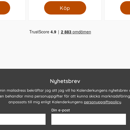
Köp
Nyhetsbrev
 min mailadress bekräftar jag att jag vill ha Kalenderkungens nyhetsbrev
n behandlar mina personuppgifter för att kunna skicka marknadsförin
anpassats till mig enligt Kalenderkungens
personuppgiftspolicy
.
Din e-post