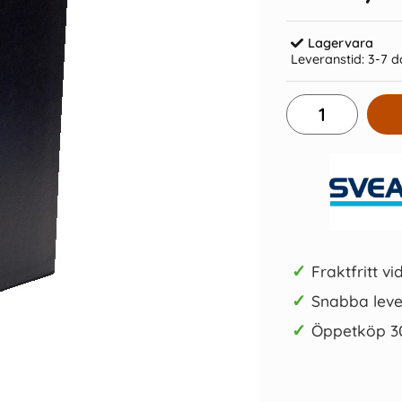
Lagervara
Leveranstid:
3-7 d
lå 40mm
Plastregister A4 1-31 vit
Plastr
29 kr/st
Köp
✓
Fraktfritt vi
✓
Snabba leve
✓
Öppetköp 3