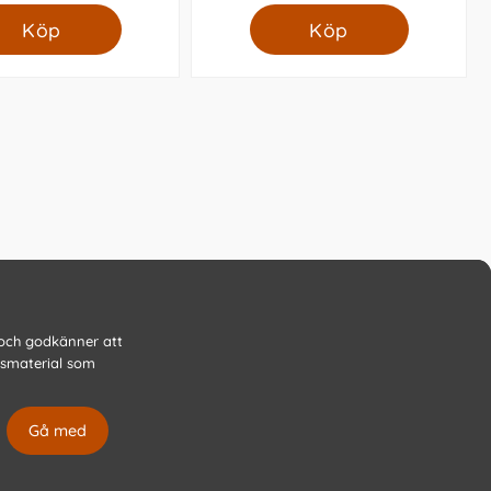
Köp
Köp
 och godkänner att
gsmaterial som