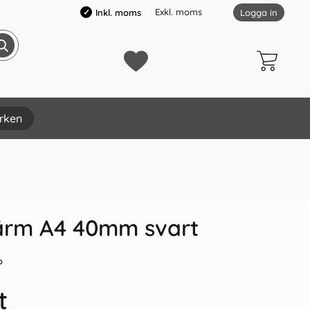
Exkl. moms
Inkl. moms
Logga in
rken
×
ärm A4 40mm svart
o
t