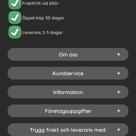
Fraktfritt vid 600:-
Öppet köp 30 dagar
Leverans 2-5 dagar
Om oss
Kundservice
Information
Företagsuppgifter
Trygg frakt och leverans med: