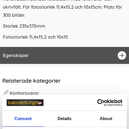
skrivfält. För fotostorlek 11,4x15,2 och 10x15cm. Plats för
300 bilder.
Storlek 235x370mm
Fotostorlek 11,4x15,2 och 10x15
Egenskaper
öpp
Relaterade kategorier
Kontorsvaror
Kontorsvaror /
Arkivera
Kontorsvaror / Arkivera /
Fotoalbum
Consent
Details
About