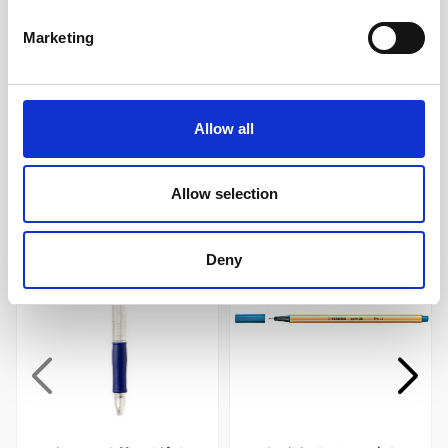
165 kr/st
165 kr/st
Marketing
Köp
Köp
Allow all
Andra köpte även
Allow selection
Deny