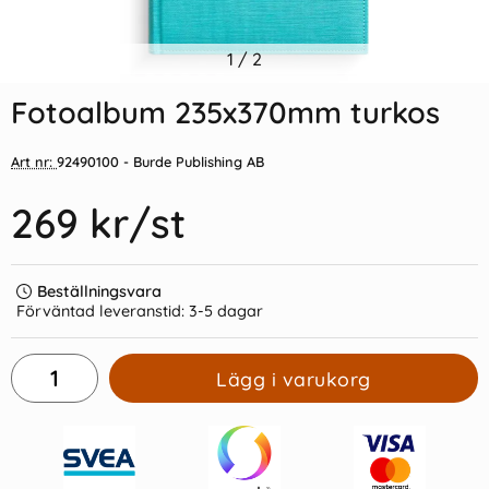
Indexflikar och Frixion clicker
1
/
2
Kollegieblock 90g rutat
svart
Fotoalbum 235x370mm turkos
55 kr/st
45 kr/st
Art nr:
92490100
- Burde Publishing AB
Köp
Köp
269 kr
/st
Beställningsvara
Förväntad leveranstid:
3-5 dagar
Lägg i varukorg