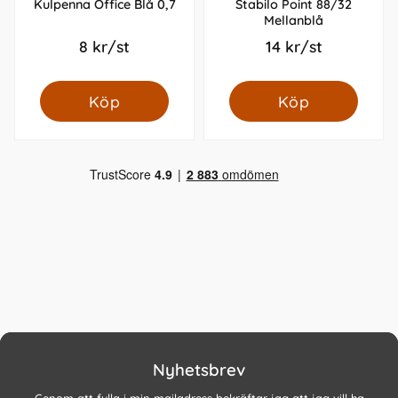
Kulpenna Office Blå 0,7
Stabilo Point 88/32
Mellanblå
8 kr/st
14 kr/st
Köp
Köp
Nyhetsbrev
Genom att fylla i min mailadress bekräftar jag att jag vill ha