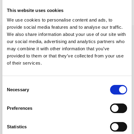
Prishistorik
This website uses cookies
Lägsta pris senaste 30 dagarna är 269 kr (2026-08-07)
We use cookies to personalise content and ads, to
provide social media features and to analyse our traffic.
We also share information about your use of our site with
Andra tittade även på
our social media, advertising and analytics partners who
may combine it with other information that you’ve
provided to them or that they’ve collected from your use
of their services.
Consent
Necessary
Selection
Preferences
Fotoalbum Colors of Life
Fotoalbum Colors of Life
Statistics
Svart 300x300
Vit 300x300