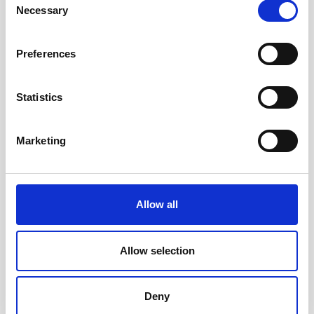
Necessary
Selection
Andra köpte även
Preferences
Statistics
Marketing
Allow all
Filofax dagbok Personal
Kalender Väggblad Årsplan
2027 V/U (9,5x17,1cm)
2027
Allow selection
129 kr/st
45 kr/st
Deny
Köp
Köp