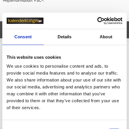
Miljöinformation: FSC®.
Egenskaper
öpp
Consent
Details
About
Relaterade kategorier
This website uses cookies
We use cookies to personalise content and ads, to
Kalendrar & almanackor för 2027
provide social media features and to analyse our traffic.
Kalendrar & almanackor för 2027 /
Specialkalendrar
We also share information about your use of our site with
our social media, advertising and analytics partners who
Kalendrar & almanackor för 2027 /
Kontorskalender
may combine it with other information that you’ve
provided to them or that they’ve collected from your use
of their services.
Prishistorik
Lägsta pris senaste 30 dagarna är 299 kr (2026-08-08)
Consent