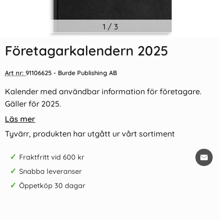
Indexflikar och Frixion clicker
1
/
3
Kulpenna Frixion Clicker
svart
Set2Go 4/Frp
Företagarkalendern 2025
55 kr/st
159 kr/st
Art nr:
91106625
- Burde Publishing AB
Köp
Köp
Kalender med användbar information för företagare.
Gäller för 2025.
Läs mer
Tyvärr, produkten har utgått ur vårt sortiment
✓
Fraktfritt vid 600 kr
✓
Snabba leveranser
✓
Öppetköp 30 dagar