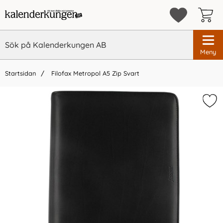
Meny
Startsidan
Filofax Metropol A5 Zip Svart
×
Glöm inte att köpa till din kalender