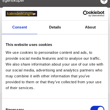
Egenskaper
öpp
Relaterade kategorier
Consent
Details
About
Filofax
Filofax /
Filofax A5
This website uses cookies
Filofax /
Filofax kollektioner
We use cookies to personalise content and ads, to
provide social media features and to analyse our traffic.
Filofax / Filofax kollektioner /
Filofax Metropol
We also share information about your use of our site with
our social media, advertising and analytics partners who
may combine it with other information that you’ve
Prishistorik
provided to them or that they’ve collected from your use
Lägsta pris senaste 30 dagarna är 1159 kr (2026-08-09)
of their services.
Andra tittade även på
Consent
Necessary