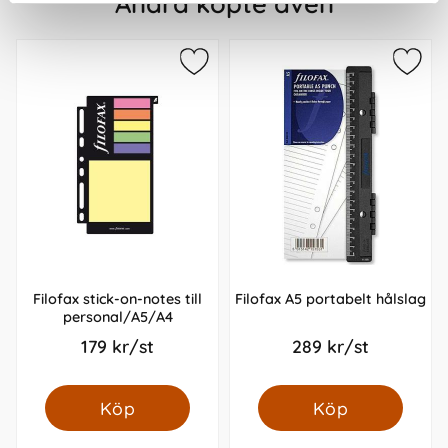
Andra köpte även
Filofax stick-on-notes till
Filofax A5 portabelt hålslag
personal/A5/A4
179 kr/st
289 kr/st
Köp
Köp