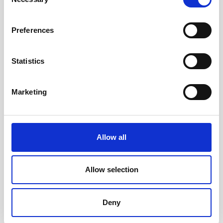
Selection
Preferences
Statistics
Marketing
Filofax Metropol A5 Svart
Filofax A5 olinjerade blad
Allow all
vita (14,8x21cm)
989 kr/st
95 kr/st
Allow selection
Köp
Köp
Deny