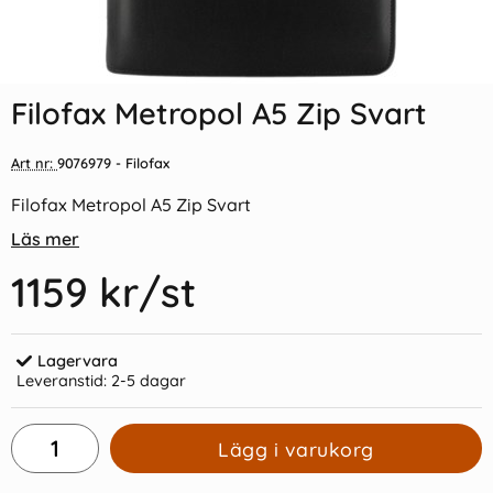
Filofax Dagbok A5 2027 v/u (
Business kalendersats 2027
14,8 x 21cm)
(Hålad)
Filofax Metropol A5 Zip Svart
239 kr/st
169 kr/st
Art nr:
9076979
- Filofax
Köp
Köp
Filofax Metropol A5 Zip Svart
Läs mer
1159 kr
/st
Lagervara
Leveranstid:
2-5 dagar
Lägg i varukorg