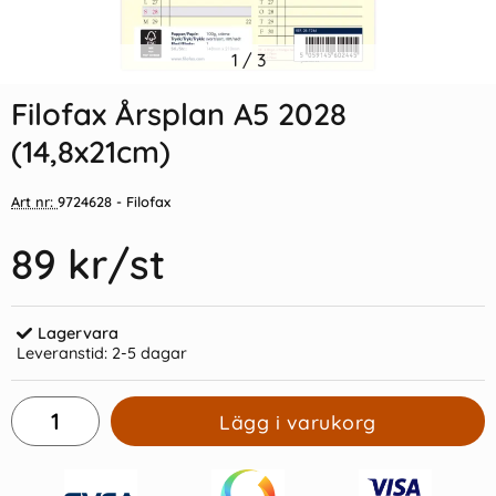
Filofax Dagbok A5 2027 v/u (
1
/
3
Business kalendersats 2027
14,8 x 21cm)
(Hålad)
Filofax Årsplan A5 2028
239 kr/st
169 kr/st
(14,8x21cm)
Köp
Köp
Art nr:
9724628
- Filofax
89 kr
/st
Lagervara
Leveranstid:
2-5 dagar
Lägg i varukorg