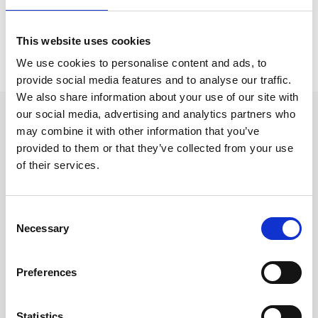
This website uses cookies
Prishistorik
We use cookies to personalise content and ads, to
Lägsta pris senaste 30 dagarna är 89 kr (2026-08-07)
provide social media features and to analyse our traffic.
We also share information about your use of our site with
our social media, advertising and analytics partners who
Andra tittade även på
may combine it with other information that you’ve
provided to them or that they’ve collected from your use
of their services.
Consent
Necessary
Selection
Preferences
Statistics