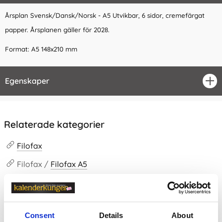
Årsplan Svensk/Dansk/Norsk - A5 Utvikbar, 6 sidor, cremefärgat
papper. Årsplanen gäller för 2028.
Format: A5 148x210 mm
Egenskaper
öpp
Relaterade kategorier
Filofax
Filofax /
Filofax A5
Filofax /
Filofax refill
Kalendrar & almanackor för 2027
Consent
Details
About
Filofax / Filofax refill /
Filofax A5 refill