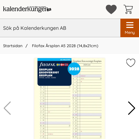
Meny
Startsidan
Filofax Årsplan A5 2028 (14,8x21cm)
×
Glöm inte att köpa till din kalender