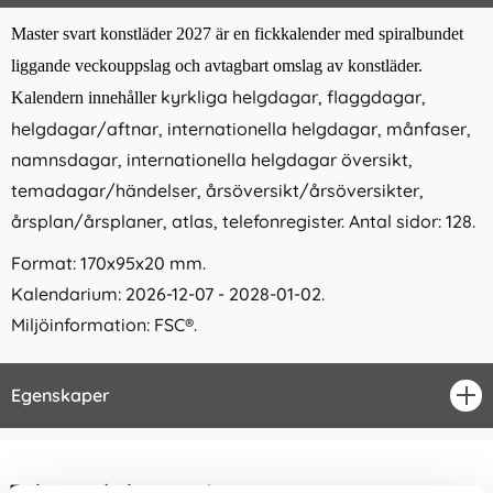
Master svart konstläder 2027 är en fickkalender med
spiralbundet
liggande veckouppslag och avtagbart omslag av konstläder.
kyrkliga helgdagar, flaggdagar,
Kalendern innehåller
helgdagar/aftnar, internationella helgdagar, månfaser,
namnsdagar, internationella helgdagar översikt,
temadagar/händelser, årsöversikt/årsöversikter,
årsplan/årsplaner, atlas, telefonregister. Antal sidor: 128.
Format: 170x95x20 mm.
Kalendarium: 2026-12-07 - 2028-01-02.
Miljöinformation: FSC®.
Egenskaper
öpp
Relaterade kategorier