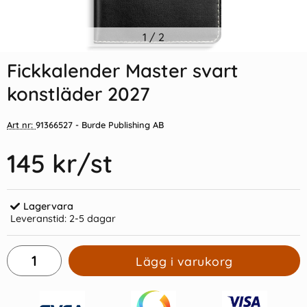
Indexflikar och Frixion clicker
1
/
2
Fickkalender Prestige svart
svart
konstläder inbunden 2027
Fickkalender Master svart
55 kr/st
99 kr/st
konstläder 2027
Köp
Köp
Art nr:
91366527
- Burde Publishing AB
145 kr
/st
Lagervara
Leveranstid:
2-5 dagar
Lägg i varukorg