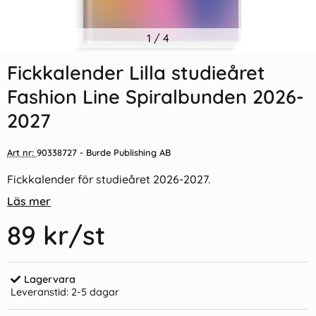
Indexflikar och Frixion clicker
1
/
4
Lärarkalender förskolan
svart
2026-2027
Fickkalender Lilla studieåret
55 kr/st
139 kr/st
Fashion Line Spiralbunden 2026-
Köp
Köp
2027
Art nr:
90338727
- Burde Publishing AB
Fickkalender för studieåret 2026-2027.
Läs mer
89 kr
/st
Lagervara
Leveranstid:
2-5 dagar