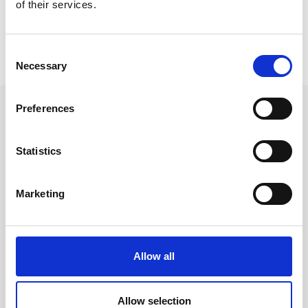
of their services.
Prishistorik
Consent
Necessary
Lägsta pris senaste 30 dagarna är 89 kr (2026-08-07)
Selection
Preferences
Andra tittade även på
Statistics
Marketing
Allow all
Allow selection