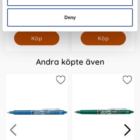
Fickkalender Lilla
Stora studieåret Basic
studieåret basic
Svart 2026-2027
Spiralbunden 2026-2027
Deny
79 kr/st
89 kr/st
Köp
Köp
Andra köpte även