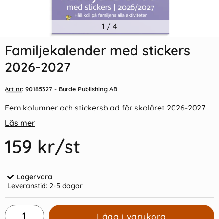
Indexflikar och Frixion clicker
1
/
4
Kulpenna Frixion Clicker rosa
svart
Familjekalender med stickers
55 kr/st
39 kr/st
2026-2027
Köp
Köp
Art nr:
90185327
- Burde Publishing AB
Fem kolumner och stickersblad för skolåret 2026-2027.
Läs mer
159 kr
/st
Lagervara
Leveranstid:
2-5 dagar
Lägg i varukorg