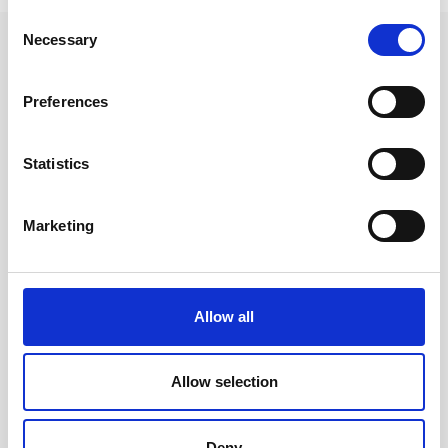
Consent
Necessary
Selection
Andra tittade även på
Preferences
Statistics
Marketing
Allow all
Familjekalender Color
Hemkalendern 2026-2027
2026-2027
Allow selection
159 kr/st
129 kr/st
Deny