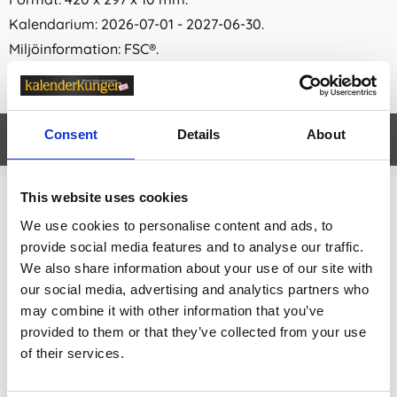
Kalendarium: 2026-07-01 - 2027-06-30.
Miljöinformation: FSC®.
Consent
Details
About
Egenskaper
öpp
This website uses cookies
Relaterade kategorier
We use cookies to personalise content and ads, to
provide social media features and to analyse our traffic.
Skolkalender
We also share information about your use of our site with
Skolkalender /
Väggkalendrar
our social media, advertising and analytics partners who
may combine it with other information that you’ve
provided to them or that they’ve collected from your use
Prishistorik
of their services.
Lägsta pris senaste 30 dagarna är 159 kr (2026-08-09)