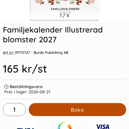
Indexflikar och Frixion clicker
1
/
4
Hemkalendern 2026-2027
svart
Familjekalender Illustrerad
55 kr/st
129 kr/st
blomster 2027
Köp
Köp
Art nr:
91173727
- Burde Publishing AB
165 kr
/st
Beställningsvara
Prel. i lager:
2026-08-21
Boka