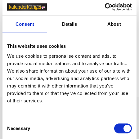
Relaterade kategorier
Consent
Details
About
Kalendrar & almanackor för 2027 / Väggkalender /
F
amiljekalender
Kalendrar & almanackor för 2027
This website uses cookies
Kalendrar & almanackor för 2027 /
Burde kalender
We use cookies to personalise content and ads, to
provide social media features and to analyse our traffic.
We also share information about your use of our site with
Prishistorik
our social media, advertising and analytics partners who
may combine it with other information that you’ve
Lägsta pris senaste 30 dagarna är 165 kr (2026-08-06)
provided to them or that they’ve collected from your use
of their services.
Andra tittade även på
Consent
Necessary
Selection