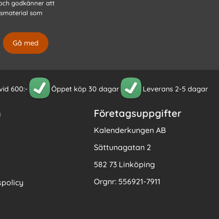
 och godkänner att
gsmaterial som
 vid 600:-
Öppet köp 30 dagar
Leverans 2-5 dagar
n
Företagsuppgifter
Kalenderkungen AB
Sättunagatan 2
582 73 Linköping
Orgnr: 556921-7911
policy