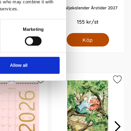
ers who may combine it with
lender Sagoskog 2027
Familjekalender Årstider 2027
 services.
129 kr/st
155 kr/st
Marketing
Köp
Köp
Allow all