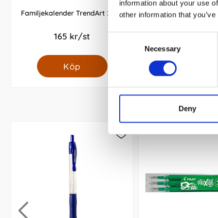
information about your use of
Familjekalender TrendArt 2027
Familjekalender Colo
other information that you’ve
2027
165 kr/st
119 kr/st
Consent
Necessary
Selection
Köp
Köp
Deny