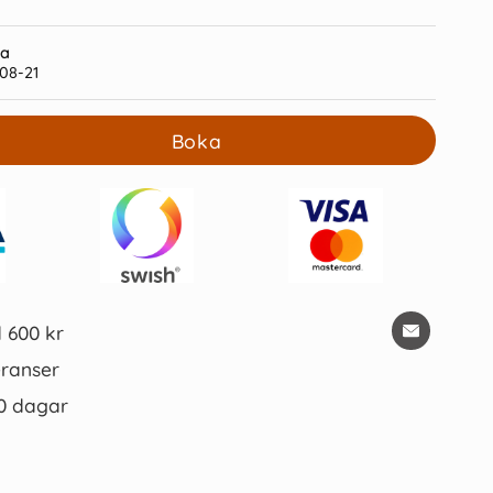
ra
08-21
Boka
na Office 0,7 Röd
Indexflikar 45x25mm & 45x12mm
8 kr/st
29 kr/st
Köp
Köp
d 600 kr
ranser
0 dagar