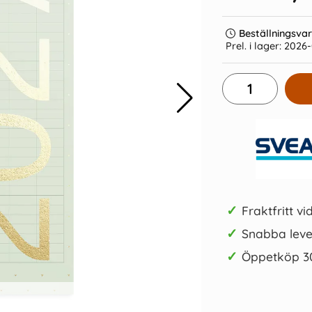
Beställningsva
Prel. i lager:
2026-
cker grön
Kulpenna Frixion Clicker ljusblå
Kulpen
39 kr/st
Köp
✓
Fraktfritt vi
✓
Snabba leve
✓
Öppetköp 3