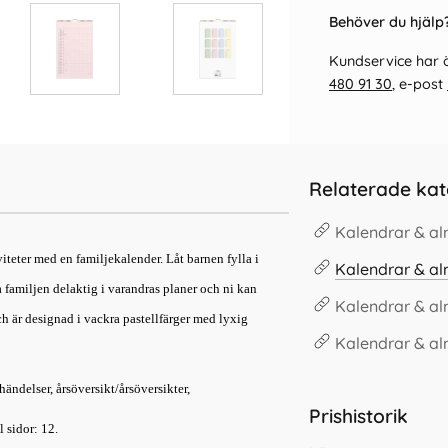
Behöver du hjälp?
Kundservice har ö
480 91 30
, e-post
Relaterade kat
Kalendrar & a
iteter med en familjekalender. Låt barnen fylla i
Kalendrar & a
a familjen delaktig i varandras planer och ni kan
Kalendrar & a
 är designad i vackra pastellfärger med lyxig
Kalendrar & a
ändelser, årsöversikt/årsöversikter,
Prishistorik
 sidor: 12.