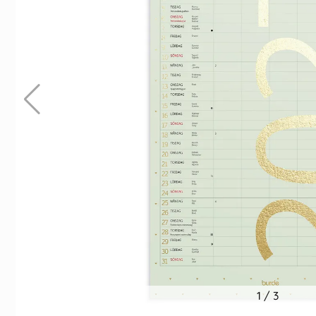
Indexflikar och Frixion clicker svart
Kulpenna Frixion Cli
55 kr/st
39 kr/st
Köp
Köp
1
/
3