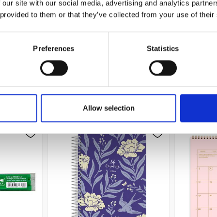
 our site with our social media, advertising and analytics partn
r Blocking
Familjekalender Praktisk 2027
Familjeka
 provided to them or that they’ve collected from your use of their
149 kr/st
Preferences
Statistics
Köp
Andra köpte även
Allow selection