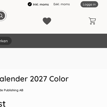
Exkl. moms
Inkl. moms
Logga in
rken
×
alender 2027 Color
de Publishing AB
st