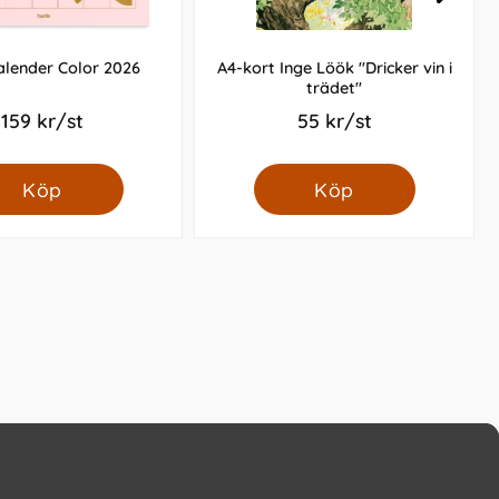
lender Color 2026
A4-kort Inge Löök "Dricker vin i
trädet"
159 kr/st
55 kr/st
Köp
Köp