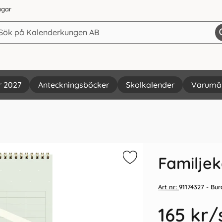
agar
r 2027
Anteckningsböcker
Skolkalender
Varumä
Vi rekommenderar
Familjek
Art nr:
91174327
- Bur
165 kr
/