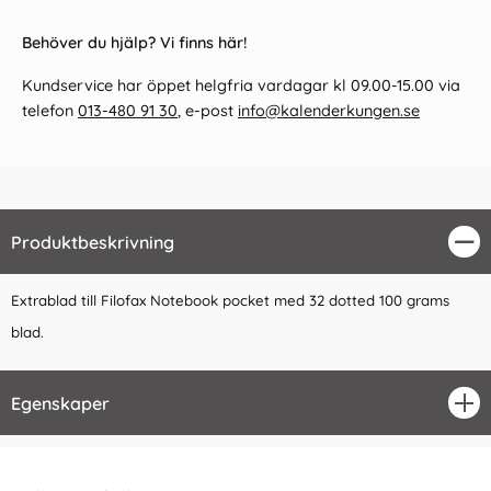
Behöver du hjälp? Vi finns här!
Kundservice har öppet helgfria vardagar kl 09.00-15.00 via
telefon
013-480 91 30
, e-post
info@kalenderkungen.se
Produktbeskrivning
Stä
Extrablad till Filofax Notebook pocket med 32 dotted 100 grams
blad.
Egenskaper
öpp