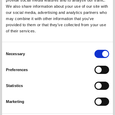
provide social media features and to analyse our traffic.
We also share information about your use of our site with
our social media, advertising and analytics partners who
may combine it with other information that you’ve
provided to them or that they’ve collected from your use
of their services.
Consent
Necessary
Selection
Ficka med Dragkedja för
Leuchtturm Bulletjournal
Filofax Notebook A5
Mark II A5 dotted Yellow
Preferences
89 kr/st
319 kr/st
Statistics
Köp
Köp
Marketing
Andra köpte även