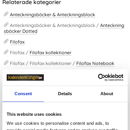
Relaterade kategorier
Anteckningsböcker & Anteckningsblock
Anteckningsböcker & Anteckningsblock /
Anteckning
sböcker Dotted
Filofax
Filofax /
Filofax kollektioner
Filofax / Filofax kollektioner /
Filofax Notebook
Prishistorik
Consent
Details
About
Lägsta pris senaste 30 dagarna är 49 kr (2026-08-07)
Andra tittade även på
This website uses cookies
We use cookies to personalise content and ads, to