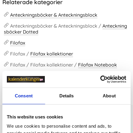
Relaterade kategorier
Anteckningsböcker & Anteckningsblock
Anteckningsböcker & Anteckningsblock /
Anteckning
sböcker Dotted
Filofax
Filofax /
Filofax kollektioner
Filofax / Filofax kollektioner /
Filofax Notebook
Prishistorik
Consent
Details
About
Lägsta pris senaste 30 dagarna är 59 kr (2026-08-07)
Andra tittade även på
This website uses cookies
We use cookies to personalise content and ads, to