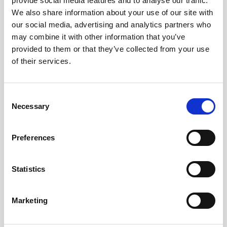
provide social media features and to analyse our traffic.
We also share information about your use of our site with
our social media, advertising and analytics partners who
may combine it with other information that you’ve
provided to them or that they’ve collected from your use
of their services.
Consent
Necessary
Selection
Extrablad vita linjerade till
Ficka med Dragkedja för
Filofax Notebook A5
Filofax Notebook A5
Preferences
79 kr/st
89 kr/st
Statistics
Köp
Köp
Marketing
Andra köpte även