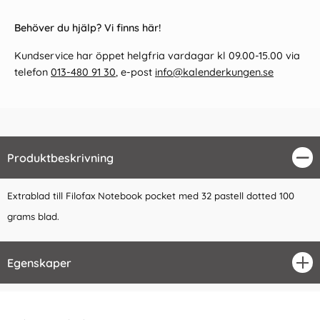
Behöver du hjälp? Vi finns här!
Kundservice har öppet helgfria vardagar kl 09.00-15.00 via
telefon
013-480 91 30
, e-post
info@kalenderkungen.se
Produktbeskrivning
Stä
Extrablad till Filofax Notebook pocket med 32 pastell dotted 100
grams blad.
Egenskaper
öpp