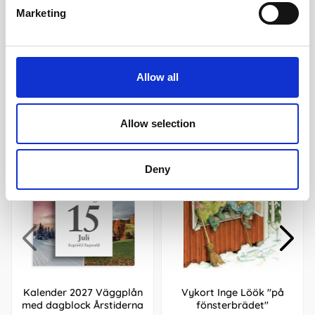
Marketing
Köp
Köp
Allow all
Andra köpte även
Allow selection
Deny
Kalender 2027 Väggplån
Vykort Inge Löök "på
med dagblock Årstiderna
fönsterbrädet"