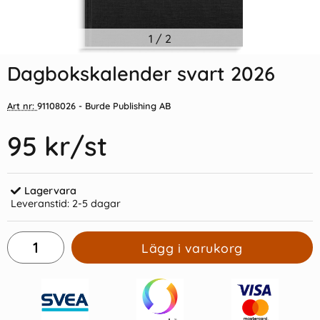
Indexflikar och Frixion clicker
1
/
2
Kalender 2026 Stor
svart
Plankalender spiralbunden
Dagbokskalender svart 2026
55 kr/st
69 kr/st
Art nr:
91108026
- Burde Publishing AB
Köp
Köp
95 kr
/st
Lagervara
Leveranstid:
2-5 dagar
Lägg i varukorg