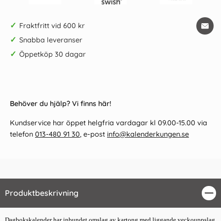
✓
Fraktfritt vid 600 kr
✓
Snabba leveranser
✓
Öppetköp 30 dagar
Behöver du hjälp? Vi finns här!
Kundservice har öppet helgfria vardagar kl 09.00-15.00 via
telefon
013-480 91 30
, e-post
info@kalenderkungen.se
Produktbeskrivning
Stä
Dagbokskalender har inbundet omslag av kartong med liggande veckouppslag