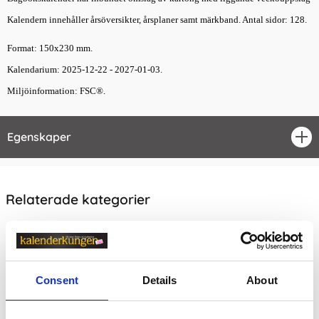
Kalendern innehåller årsöversikter, årsplaner samt märkband. Antal sidor: 128.
Format: 150x230 mm.
Kalendarium: 2025-12-22 - 2027-01-03.
Miljöinformation: FSC®.
Egenskaper
öpp
Relaterade kategorier
Kalendrar & almanackor för 2027
Kalendrar & almanackor för 2027 /
Veckokalender
Consent
Details
About
Prishistorik