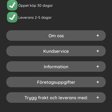
Öppet köp 30 dagar
Leverans 2-5 dagar
Om oss
Kundservice
Information
Företagsuppgifter
Trygg frakt och leverans med: