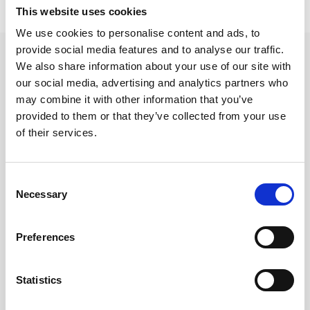
This website uses cookies
Lägsta pris senaste 30 dagarna är 95 kr (2026-08-07)
We use cookies to personalise content and ads, to
provide social media features and to analyse our traffic.
Andra tittade även på
We also share information about your use of our site with
our social media, advertising and analytics partners who
may combine it with other information that you’ve
provided to them or that they’ve collected from your use
of their services.
Consent
Necessary
Selection
Preferences
Kontorskalender 2026 grön
Dagbokskalender svart
2027
Statistics
149 kr/st
95 kr/st