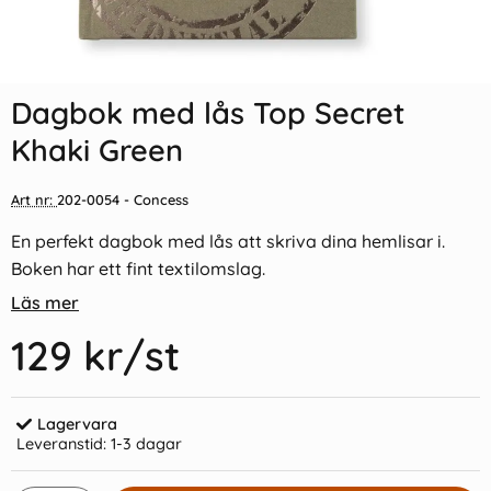
Indexflikar och Frixion clicker
Kulpenna Frixion Clicker svart
svart
Dagbok med lås Top Secret
55 kr/st
39 kr/st
Khaki Green
Köp
Köp
Art nr:
202-0054
- Concess
En perfekt dagbok med lås att skriva dina hemlisar i.
Boken har ett fint textilomslag.
Läs mer
129 kr
/st
Lagervara
Leveranstid:
1-3 dagar