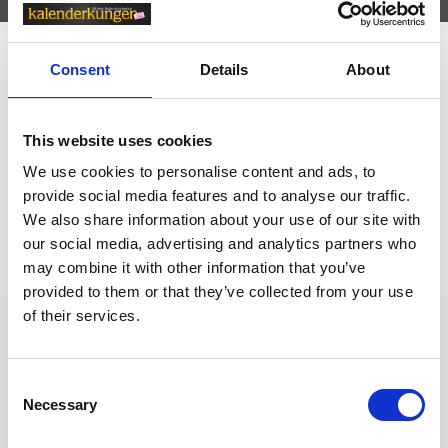
Consent
Details
About
Relaterade kategorier
Kalendrar & almanackor för 2027
This website uses cookies
Kalendrar & almanackor för 2027 /
Dagbok
We use cookies to personalise content and ads, to
provide social media features and to analyse our traffic.
We also share information about your use of our site with
Prishistorik
our social media, advertising and analytics partners who
may combine it with other information that you’ve
Lägsta pris senaste 30 dagarna är 129 kr (2026-08-07)
provided to them or that they’ve collected from your use
of their services.
Andra tittade även på
Consent
Necessary
Selection