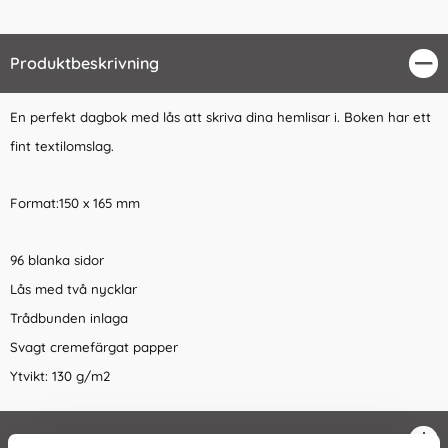
Produktbeskrivning
Stä
En perfekt dagbok med lås att skriva dina hemlisar i. Boken har ett
fint textilomslag.
Format:150 x 165 mm
96 blanka sidor
Lås med två nycklar
Trådbunden inlaga
Svagt cremefärgat papper
Ytvikt: 130 g/m2
Egenskaper
öpp