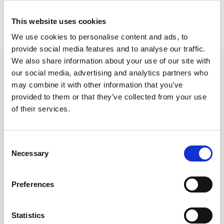
Prishistorik
This website uses cookies
Lägsta pris senaste 30 dagarna är 85 kr (2026-08-08)
We use cookies to personalise content and ads, to
provide social media features and to analyse our traffic.
We also share information about your use of our site with
Andra tittade även på
our social media, advertising and analytics partners who
may combine it with other information that you’ve
provided to them or that they’ve collected from your use
of their services.
Consent
Necessary
Selection
Preferences
Statistics
Filofax Dagbok Pocket
Filofax Årsplan Pocket 2028