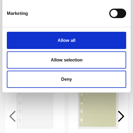
2027 V/U SWE (8,1x12cm)
(8,1x12cm)
119 kr/st
59 kr/st
Marketing
Köp
Köp
Allow all
Andra köpte även
Allow selection
Deny