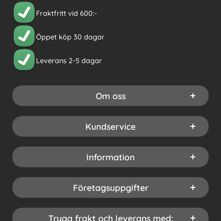
Fraktfritt vid 600:-
Öppet köp 30 dagar
Leverans 2-5 dagar
Om oss
Kundservice
Information
Företagsuppgifter
Trygg frakt och leverans med: