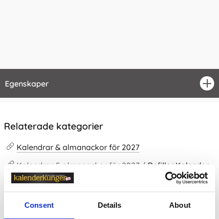
Egenskaper
öpp
Relaterade kategorier
Kalendrar & almanackor för 2027
Kalendrar & almanackor för 2027 /
Refiller Kalender
Filofax
Filofax /
Filofax Pocket
Consent
Details
About