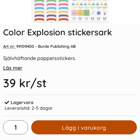
Indexflikar och Frixion clicker
Pretty Pastels Stickersark
svart
Color Explosion stickersark
55 kr/st
39 kr/st
Art nr:
99109400
- Burde Publishing AB
Köp
Köp
Självhäftande pappersstickers.
Läs mer
39 kr
/st
Lagervara
Leveranstid:
2-5 dagar
Lägg i varukorg