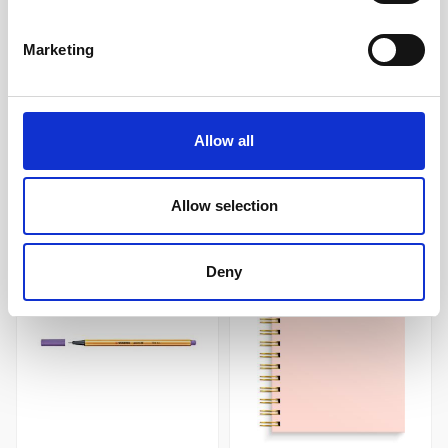
39 kr/st
39 kr/st
Marketing
Köp
Köp
Allow all
Andra köpte även
Allow selection
Deny