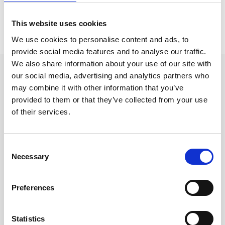
Prishistorik
This website uses cookies
We use cookies to personalise content and ads, to
Lägsta pris senaste 30 dagarna är 39 kr (2026-08-08)
provide social media features and to analyse our traffic.
We also share information about your use of our site with
Andra tittade även på
our social media, advertising and analytics partners who
may combine it with other information that you’ve
provided to them or that they’ve collected from your use
of their services.
Consent
Necessary
Selection
Preferences
Statistics
Family Life Stickers
Plan Study Do Stickers