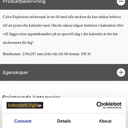
Produktbeskrivning
Stä
Color Explosion stickersark är ett A4 med alla stickers du kan tänkas behöva
till att pynta din kalender med. Om du saknar någon funktion i kalendern eller
vill lägga extra uppmärksamhet på en speciell dag i din kalender är det här
stickersarna för dig!
Bladformat: 210x297 mm (A4) vikt till A6-format. FSC®.
Egenskaper
öpp
Relaterade kategorier
Kalendrar & almanackor för 2027
Skolkalender
Consent
Details
About