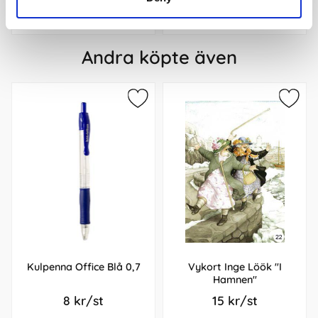
Köp
Köp
Andra köpte även
Kulpenna Office Blå 0,7
Vykort Inge Löök "I
Hamnen"
8 kr/st
15 kr/st