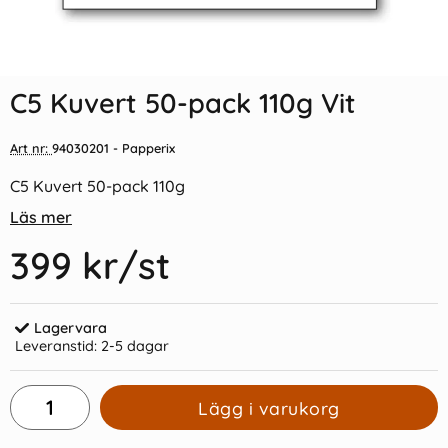
Indexflikar och Frixion clicker
C7 Kuvert 5-pack 110g Röd
svart
C5 Kuvert 50-pack 110g Vit
55 kr/st
19 kr/st
Art nr:
94030201
- Papperix
Köp
Köp
C5 Kuvert 50-pack 110g
Läs mer
399 kr
/st
Lagervara
Leveranstid:
2-5 dagar
Lägg i varukorg