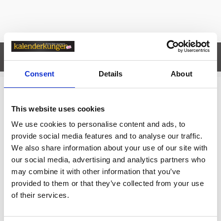
Egenskaper
öpp
Consent
Details
About
Relaterade kategorier
This website uses cookies
Kort & Kuvert
We use cookies to personalise content and ads, to
provide social media features and to analyse our traffic.
Kort & Kuvert /
Kuvert
We also share information about your use of our site with
Kort & Kuvert / Kuvert /
Kuvert C5
our social media, advertising and analytics partners who
may combine it with other information that you’ve
provided to them or that they’ve collected from your use
Prishistorik
of their services.
Lägsta pris senaste 30 dagarna är 399 kr (2026-08-07)