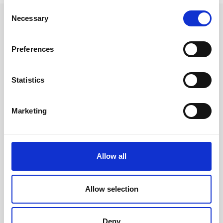
Consent
Necessary
Andra tittade även på
Selection
Preferences
Statistics
Marketing
Allow all
C5 Kuvert 50-pack 110g
C5 Kuvert 5-pack 110g
Guld
Cerise
Allow selection
399 kr/st
45 kr/st
Deny