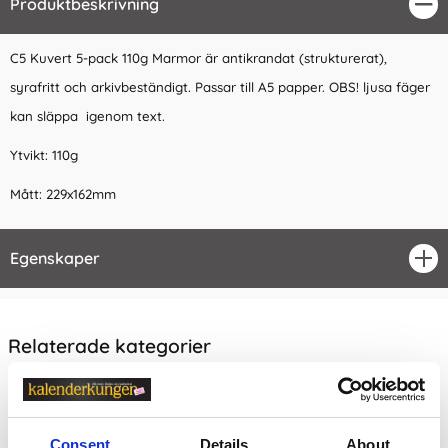
Produktbeskrivning
Stä
C5 Kuvert 5-pack 110g Marmor är antikrandat (strukturerat),
syrafritt och arkivbeständigt. Passar till A5 papper. OBS! ljusa fäger
kan släppa igenom text.
Ytvikt: 110g
Mått: 229x162mm
Egenskaper
öpp
Relaterade kategorier
Kort & Kuvert
Kort & Kuvert /
Kuvert
Consent
Details
About