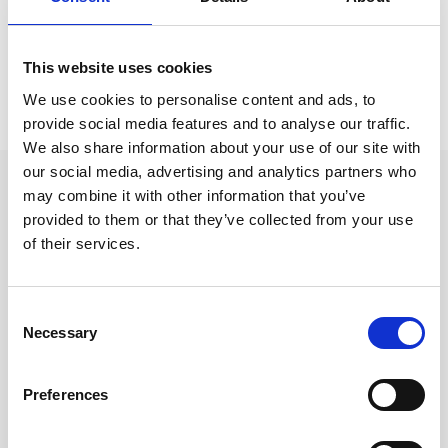
Kort & Kuvert / Kuvert /
Kuvert C5
This website uses cookies
Prishistorik
We use cookies to personalise content and ads, to
provide social media features and to analyse our traffic.
Lägsta pris senaste 30 dagarna är 44 kr (2026-08-08)
We also share information about your use of our site with
our social media, advertising and analytics partners who
Andra tittade även på
may combine it with other information that you’ve
provided to them or that they’ve collected from your use
of their services.
Consent
Necessary
Selection
Preferences