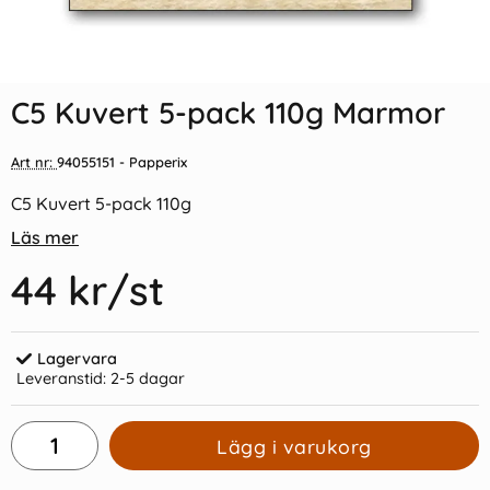
Indexflikar och Frixion clicker
Vykort Inge Löök "I
svart
blåsväder"
C5 Kuvert 5-pack 110g Marmor
55 kr/st
15 kr/st
Art nr:
94055151
- Papperix
Köp
Köp
C5 Kuvert 5-pack 110g
Läs mer
44 kr
/st
Lagervara
Leveranstid:
2-5 dagar
Lägg i varukorg