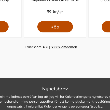
o Grip
Kulpenna Frixion Clicker svart
Snod
39 kr/st
Köp
Nyhetsbrev
 min mailadress bekräftar jag att jag vill ha Kalenderkungens nyhetsbrev
n behandlar mina personuppgifter för att kunna skicka marknadsförin
anpassats till mig enligt Kalenderkungens
personuppgiftspolicy
.