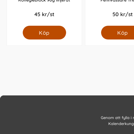
Kollegieblock 90g linjerat
Pennvässare Tri
45 kr/st
50 kr/st
Köp
Köp
Genom att fylla i
Kalenderkunge