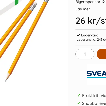
Blyertspennor 1
Läs mer
26 kr
/s
Lagervara
Leveranstid:
2-5 d
tual
Pennvässare Bantex
Kulpen
10 kr/st
Köp
✓
Fraktfritt vi
✓
Snabba leve