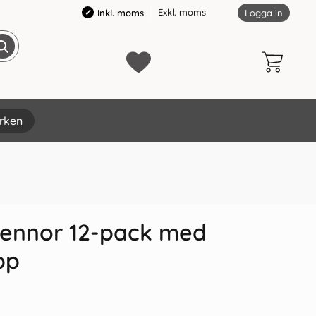
Exkl. moms
Inkl. moms
Logga in
rken
×
pennor 12-pack med
pp