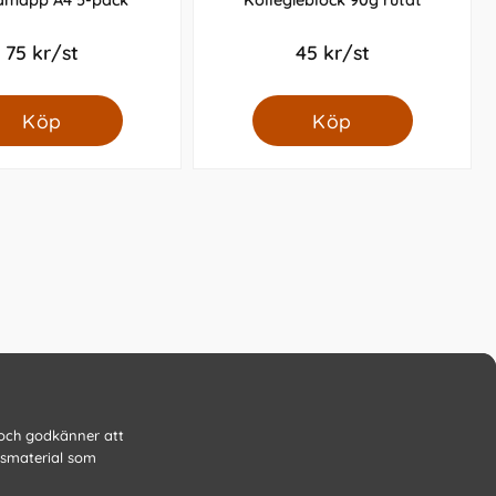
dmapp A4 5-pack
Kollegieblock 90g rutat
75 kr/st
45 kr/st
Köp
Köp
 och godkänner att
gsmaterial som