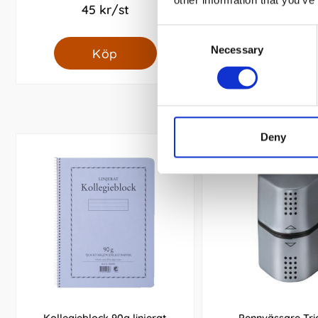
45 kr/st
8 kr/st
Consent
Necessary
Selection
Köp
Köp
Deny