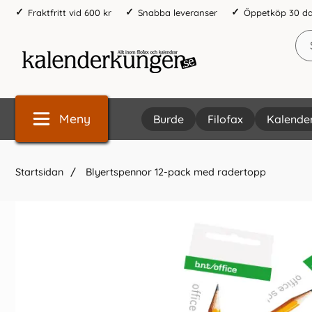
Fraktfritt vid 600 kr
Snabba leveranser
Öppetköp 30 d
Meny
Burde
Filofax
Kalende
Startsidan
Blyertspennor 12-pack med radertopp