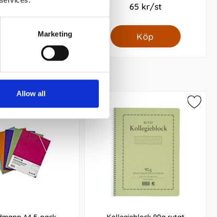
32 kr/st
65 kr/st
Marketing
Köp
Köp
Allow all