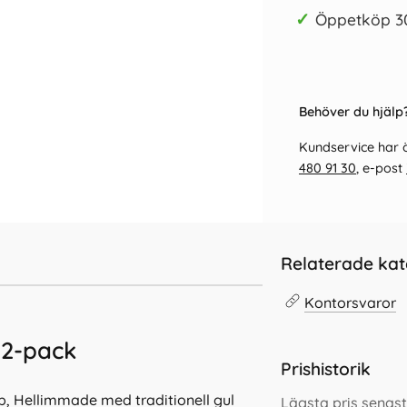
✓
Öppetköp 3
Behöver du hjälp?
Kundservice har ö
480 91 30
, e-post
Relaterade kat
Kontorsvaror
12-pack
Prishistorik
, Hellimmade med traditionell gul
Lägsta pris senast