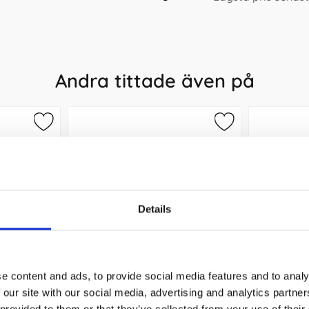
Andra tittade även på
Details
e content and ads, to provide social media features and to analy
0,7 Röd
Kulpenna Bic M10 Click Svart
A4 Kont
 our site with our social media, advertising and analytics partn
f
 provided to them or that they’ve collected from your use of their