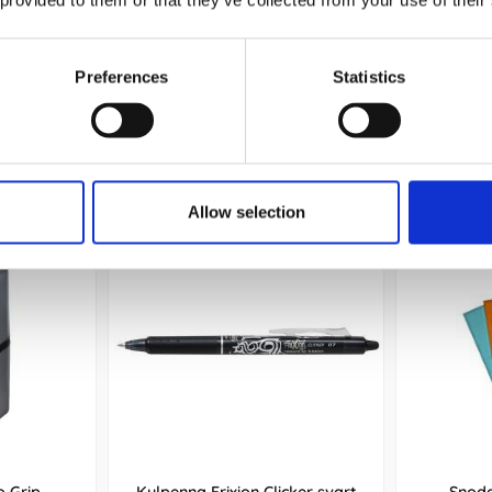
12 kr/st
Preferences
Statistics
Köp
Andra köpte även
Allow selection