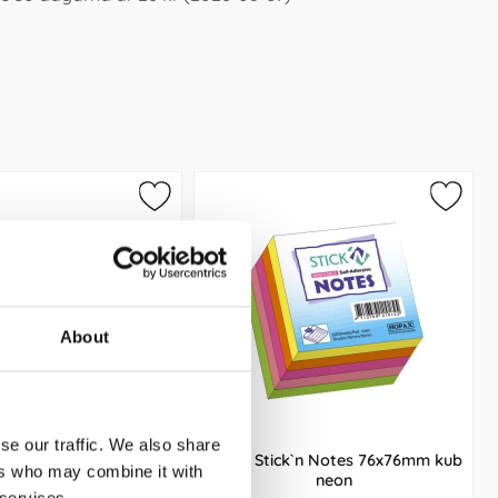
About
se our traffic. We also share
orsmapp i sorterade
Notes Stick`n Notes 76x76mm kub
ers who may combine it with
ärger 10-pack
neon
 services.