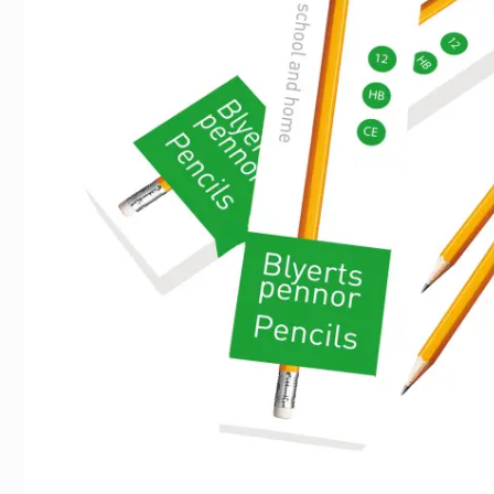
Indexflikar och Frixion clicker svart
Radergummi Ac
55 kr/st
5 kr/st
Köp
Köp