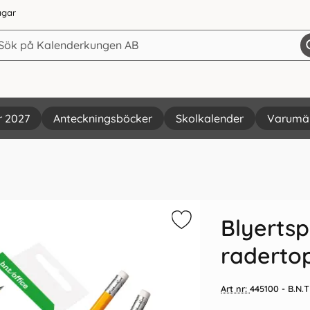
agar
r 2027
Anteckningsböcker
Skolkalender
Varumä
Vi rekommenderar
Blyerts
raderto
Art nr:
445100
- B.N.T