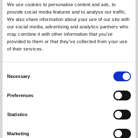
Andra tittade även på
We use cookies to personalise content and ads, to
provide social media features and to analyse our traffic.
We also share information about your use of our site with
our social media, advertising and analytics partners who
may combine it with other information that you’ve
provided to them or that they’ve collected from your use
of their services.
Consent
Necessary
Selection
Preferences
Klassisk gästbok 185x185
Klassisk gästbok 170x240
mm - Nature
mm 96 sidor Röd
245 kr/st
259 kr/st
Statistics
Köp
Köp
Marketing