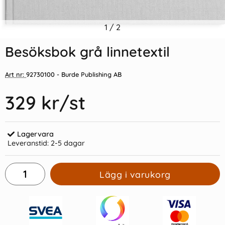
Indexflikar och Frixion clicker
1
/
2
Kassabok - A6 - 105x148mm
svart
Besöksbok grå linnetextil
55 kr/st
35 kr/st
Art nr:
92730100
- Burde Publishing AB
Köp
Köp
329 kr
/st
Lagervara
Leveranstid:
2-5 dagar
Lägg i varukorg