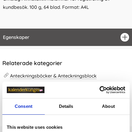
kundbesök. 100 g, 64 blad. Format: A4L
Egenskaper
öpp
Relaterade kategorier
Anteckningsböcker & Anteckningsblock
Anteckningsböcker & Anteckningsblock /
Gästböcker
Consent
Details
About
Prishistorik
Lägsta pris senaste 30 dagarna är 329 kr (2026-08-07)
This website uses cookies