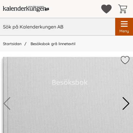
Meny
Startsidan
Besöksbok grå linnetextil
×
Vi rekommenderar