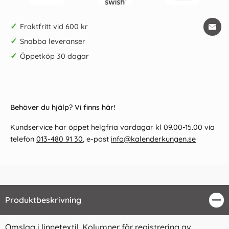
✓
Fraktfritt vid 600 kr
✓
Snabba leveranser
✓
Öppetköp 30 dagar
Behöver du hjälp? Vi finns här!
Kundservice har öppet helgfria vardagar kl 09.00-15.00 via
telefon
013-480 91 30
, e-post
info@kalenderkungen.se
Produktbeskrivning
Stä
Omslag i linnetextil. Kolumner för registrering av