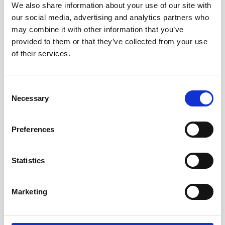
We also share information about your use of our site with
our social media, advertising and analytics partners who
may combine it with other information that you’ve
provided to them or that they’ve collected from your use
of their services.
Consent
Necessary
Selection
Spiralkladd 147x297mm
Ämnesblock A4 70g 5 flikar
Preferences
39 kr/st
79 kr/st
Statistics
Köp
Köp
Marketing
Andra köpte även