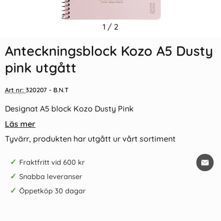
Indexflikar och Frixion clicker
1
/
2
Anteckningsblock Kozo A4
svart
Dusty pink
Anteckningsblock Kozo A5 Dusty
55 kr/st
109 kr/st
pink utgått
Köp
Köp
Art nr:
320207
- B.N.T
Designat A5 block Kozo Dusty Pink
Läs mer
Tyvärr, produkten har utgått ur vårt sortiment
✓
Fraktfritt vid 600 kr
✓
Snabba leveranser
✓
Öppetköp 30 dagar