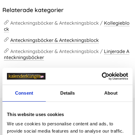
Relaterade kategorier
Anteckningsböcker & Anteckningsblock /
Kollegieblo
ck
Anteckningsböcker & Anteckningsblock
Anteckningsböcker & Anteckningsblock /
Linjerade A
nteckningsböcker
Prishistorik
Lägsta pris senaste 30 dagarna är 89 kr (2026-08-09)
Consent
Details
About
Andra tittade även på
This website uses cookies
We use cookies to personalise content and ads, to
provide social media features and to analyse our traffic.