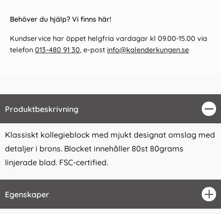
Behöver du hjälp? Vi finns här!
Kundservice har öppet helgfria vardagar kl 09.00-15.00 via
telefon
013-480 91 30
, e-post
info@kalenderkungen.se
Produktbeskrivning
Stä
Klassiskt kollegieblock med mjukt designat omslag med
detaljer i brons. Blocket innehåller 80st 80grams
linjerade blad. FSC-certified.
Egenskaper
öpp