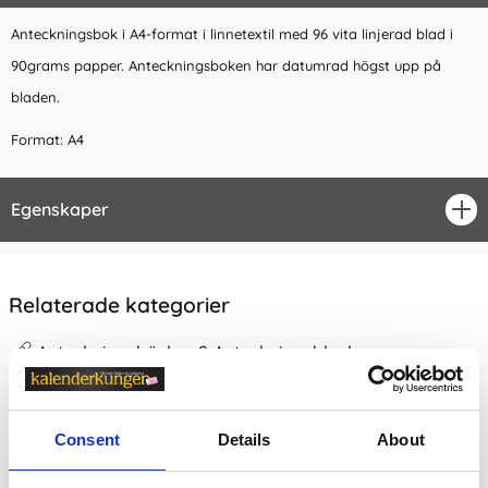
Anteckningsbok i A4-format i linnetextil med 96 vita linjerad blad i
90grams papper. Anteckningsboken har datumrad högst upp på
bladen.
Format: A4
Egenskaper
öpp
Relaterade kategorier
Anteckningsböcker & Anteckningsblock
Anteckningsböcker & Anteckningsblock /
Linjerade A
nteckningsböcker
Consent
Details
About