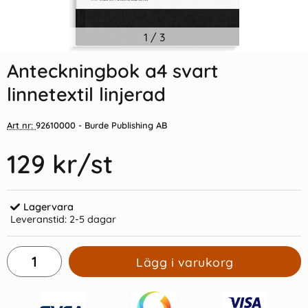
Indexflikar och Frixion clicker
1
/
3
Kulpenna Frixion Clicker rosa
svart
Anteckningbok a4 svart
55 kr/st
39 kr/st
linnetextil linjerad
Köp
Köp
Art nr:
92610000
- Burde Publishing AB
129 kr
/st
Lagervara
Leveranstid:
2-5 dagar
Lägg i varukorg