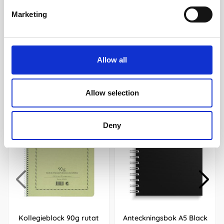
209 kr/st
45 kr/st
Marketing
Köp
Köp
Allow all
Andra köpte även
Allow selection
Deny
Kollegieblock 90g rutat
Anteckningsbok A5 Black