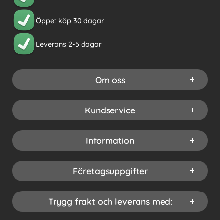
Öppet köp 30 dagar
Leverans 2-5 dagar
Om oss
Kundservice
Information
Företagsuppgifter
Trygg frakt och leverans med: