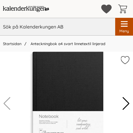
Meny
Startsidan
Anteckningbok a4 svart linnetextil linjerad
×
Vi rekommenderar