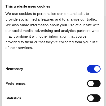
Prishistorik
This website uses cookies
Lägsta pris senaste 30 dagarna är 129 kr (2026-08-09)
We use cookies to personalise content and ads, to
provide social media features and to analyse our traffic.
Andra tittade även på
We also share information about your use of our site with
our social media, advertising and analytics partners who
may combine it with other information that you’ve
provided to them or that they’ve collected from your use
of their services.
Consent
Necessary
Selection
Preferences
Linjerad Notebook A5 256
Kollegieblock 90g linjerat
Statistics
sidor Denim