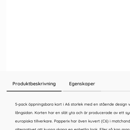
Produktbeskrivning
Egenskaper
5-pack öppningsbara kort i A6 storlek med en stående design v
långsidan. Korten har en slät yta och är producerade av ett sy
europiska tillverkare. Papperix har även kuvert (C6) i matchande
alternativet att kunna skapa en enhetlig look. Eller så kan ma