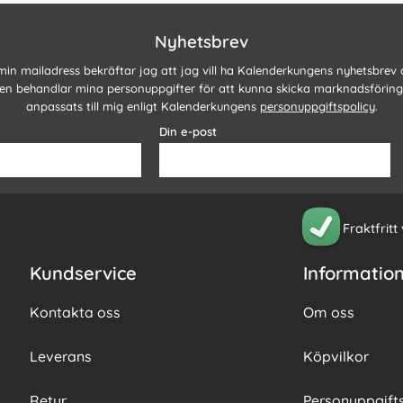
Nyhetsbrev
 min mailadress bekräftar jag att jag vill ha Kalenderkungens nyhetsbrev
n behandlar mina personuppgifter för att kunna skicka marknadsförin
anpassats till mig enligt Kalenderkungens
personuppgiftspolicy
.
Din e-post
Fraktfritt
Kundservice
Informatio
Kontakta oss
Om oss
Leverans
Köpvilkor
Retur
Personuppgifts