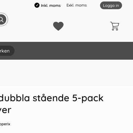
Exkl. moms
Inkl. moms
Logga in
rken
×
 dubbla stående 5-pack
ver
pperix