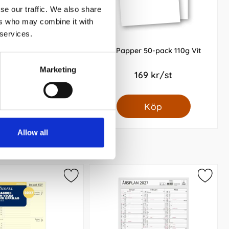
se our traffic. We also share
ers who may combine it with
 services.
r 250-pack 110g Vit
A4 Papper 50-pack 110g Vit
Marketing
799 kr/st
169 kr/st
Köp
Köp
Allow all