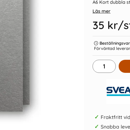
A6 Kort dubbla 
Läs mer
35 kr
/s
Beställningsva
Förväntad leveran
t Inge Löök "På moped"
Vykort Inge Löök "I blåsväder"
C5 Kuve
15 kr/st
Köp
✓
Fraktfritt vi
✓
Snabba leve