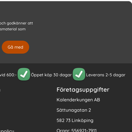
 och godkänner att
gsmaterial som
 vid 600:-
Öppet köp 30 dagar
Leverans 2-5 dagar
n
Företagsuppgifter
Kalenderkungen AB
Sättunagatan 2
582 73 Linköping
Orgnr: 556921-7911
policy