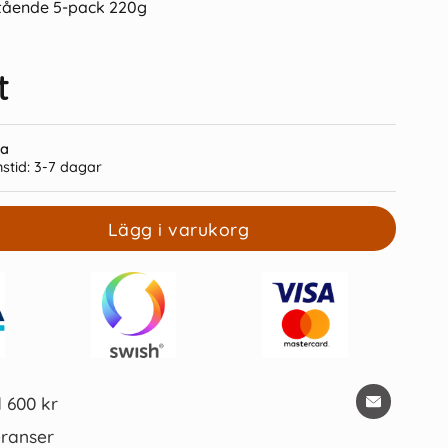
stående 5-pack 220g
t
ra
stid:
3-7 dagar
rt 5-pack 110g Rosa
Kulpenna Frixion Clicker röd
45 kr/st
39 kr/st
Lägg i varukorg
Köp
Köp
d 600 kr
ranser