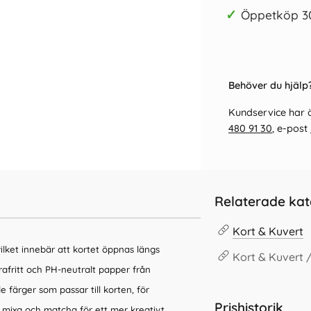
✓
Öppetköp 3
Behöver du hjälp?
Kundservice har ö
480 91 30
, e-post
Relaterade kat
Kort & Kuvert
ilket innebär att kortet öppnas längs
Kort & Kuvert 
rafritt och PH-neutralt papper från
 färger som passar till korten, för
Prishistorik
n mixa och matcha för ett mer kreativt