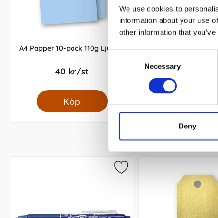
We use cookies to personalis
information about your use of
other information that you’ve
A4 Papper 10-pack 110g Ljusblå
A4 Papper 50-pack 11
Consent
Necessary
Selection
40 kr/st
169 kr/st
Köp
Köp
Deny