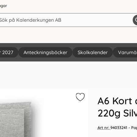
agar
r 2027
Anteckningsböcker
Skolkalender
Varumä
Vi rekommenderar
A6 Kort
220g Sil
Art nr:
94033241
- Pa