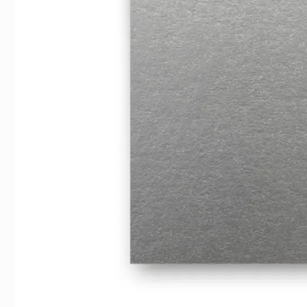
Indexflikar och Frixion clicker svart
Vykor
55 kr/st
15 kr/st
Köp
Köp