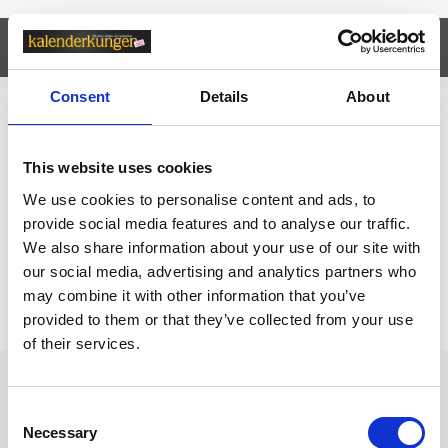
Egenskaper
öpp
Consent
Details
About
Relaterade kategorier
This website uses cookies
Kort & Kuvert
We use cookies to personalise content and ads, to
Kort & Kuvert /
Finpapper
provide social media features and to analyse our traffic.
We also share information about your use of our site with
our social media, advertising and analytics partners who
Prishistorik
may combine it with other information that you’ve
provided to them or that they’ve collected from your use
Lägsta pris senaste 30 dagarna är 35 kr (2026-08-08)
of their services.
Andra tittade även på
Consent
Necessary
Selection