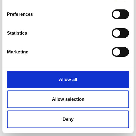
Preferences
Statistics
Marketing
Adresskort 10-pack 220g
A4 Papper 10-pack 110g
Guld
Ljusblå
Allow all
29 kr/st
40 kr/st
Allow selection
Köp
Köp
Deny
Andra köpte även