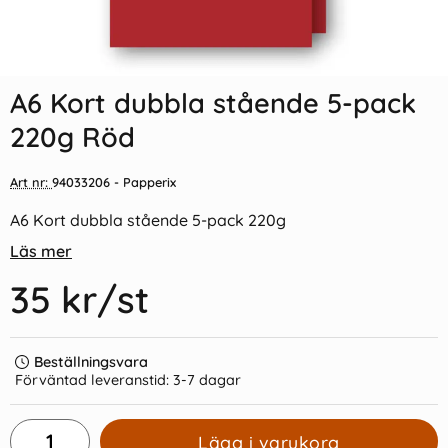
Indexflikar och Frixion clicker
Vykort Inge Löök "På moped"
svart
A6 Kort dubbla stående 5-pack
55 kr/st
15 kr/st
220g Röd
Köp
Köp
Art nr:
94033206
- Papperix
A6 Kort dubbla stående 5-pack 220g
Läs mer
35 kr
/st
Beställningsvara
Förväntad leveranstid:
3-7 dagar
Lägg i varukorg