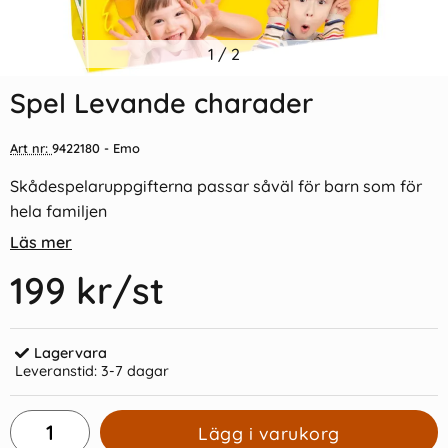
Indexflikar och Frixion clicker
1
/
2
Whiteboardpennor BIC 4-pack
svart
Spel Levande charader
55 kr/st
58 kr/st
Art nr:
9422180
- Emo
Köp
Köp
Skådespelaruppgifterna passar såväl för barn som för
hela familjen
Läs mer
199 kr
/st
Lagervara
Leveranstid:
3-7 dagar
Lägg i varukorg