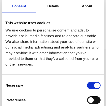
Consent
Details
About
Relaterade kategorier
Spel & lek
This website uses cookies
We use cookies to personalise content and ads, to
Prishistorik
provide social media features and to analyse our traffic.
We also share information about your use of our site with
Lägsta pris senaste 30 dagarna är 199 kr (2026-08-08)
our social media, advertising and analytics partners who
may combine it with other information that you’ve
Andra tittade även på
provided to them or that they’ve collected from your use
of their services.
Consent
Necessary
Selection
Preferences