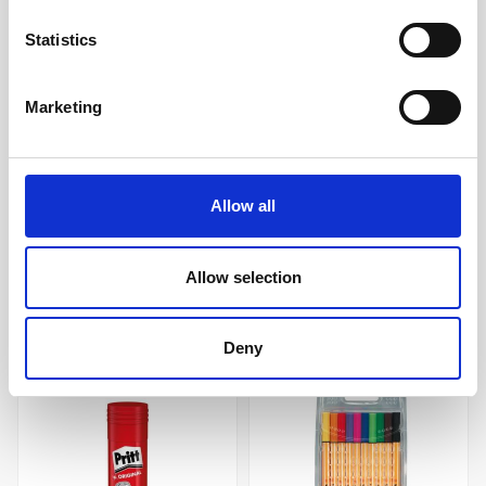
Statistics
Yatzy Original
Spel Före eller efter
Marketing
39 kr/st
199 kr/st
Allow all
Köp
Köp
Allow selection
Andra köpte även
Deny