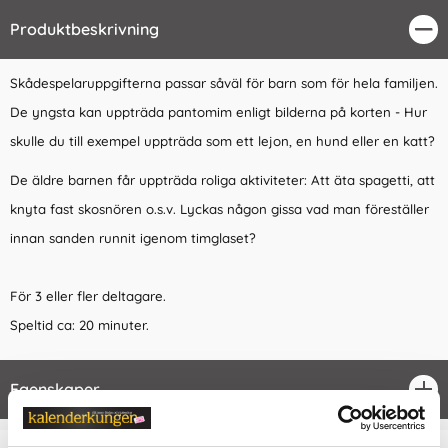
Produktbeskrivning
Stä
Skådespelaruppgifterna passar såväl för barn som för hela familjen.
De yngsta kan uppträda pantomim enligt bilderna på korten - Hur
skulle du till exempel uppträda som ett lejon, en hund eller en katt?
De äldre barnen får uppträda roliga aktiviteter: Att äta spagetti, att
knyta fast skosnören o.s.v. Lyckas någon gissa vad man föreställer
innan sanden runnit igenom timglaset?
För 3 eller fler deltagare.
Speltid ca: 20 minuter.
Egenskaper
öpp