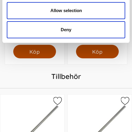
Allow selection
Filofax Dagbok Personal
Hemkalendern 2026-2027
Vertikal V/U 2027
Deny
(9,5x17,1cm)
129 kr/st
129 kr/st
Köp
Köp
Tillbehör