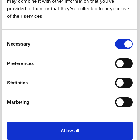
may combine it with other information that you’ve
provided to them or that they’ve collected from your use
Rondo Stiftpenna 0,5 Blå
Pentel BLN 75 Energel
0,5mm kula - Blå
of their services.
55 kr/st
49 kr/st
Consent
Köp
Köp
Necessary
Selection
Preferences
Andra köpte även
Statistics
Marketing
Allow all