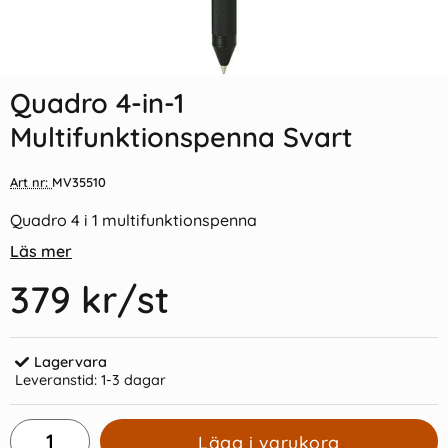
Indexflikar och Frixion clicker
Edge Gem 15x78 guld
svart
Quadro 4-in-1
55 kr/st
39 kr/st
Multifunktionspenna Svart
Köp
Köp
Art nr:
MV35510
Quadro 4 i 1 multifunktionspenna
Läs mer
379 kr
/st
Lagervara
Leveranstid:
1-3 dagar
Lägg i varukorg