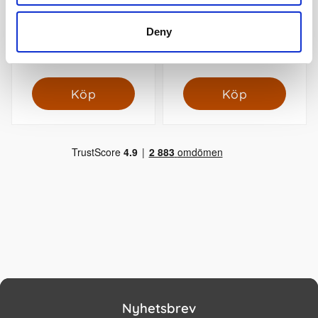
Väggkalender Triplaner
Moleskine Veckokalender L
Elegant 2027
Hård 26/27 Sage Green
Deny
149 kr/st
349 kr/st
Köp
Köp
Nyhetsbrev