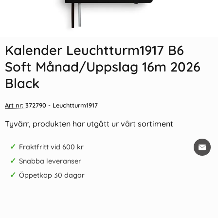
Indexflikar och Frixion clicker
Kalender Weekly
svart
Planner/Notebook 18m 26-27
A5 Sunflower
Kalender Leuchtturm1917 B6
55 kr/st
309 kr/st
Soft Månad/Uppslag 16m 2026
Köp
Köp
Black
Art nr:
372790
- Leuchtturm1917
Tyvärr, produkten har utgått ur vårt sortiment
✓
Fraktfritt vid 600 kr
✓
Snabba leveranser
✓
Öppetköp 30 dagar