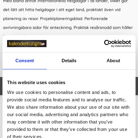
med bland annat internationella helgdagar i 58 länder, vilket gör
det lätt att hitta helgdagar i sitt eget land, praktiskt även vid
planering av resor. Projektplaneringsblad. Perforerade
avrivningsbara sidor för anteckning. Praktisk resårsnodd som håller
ihop kalendern.
Kalendern sträcker sig från nov 2025 - feb 2027
FSC-certifierat papper
Consent
Details
About
Format: 125x176 mm (B6)
This website uses cookies
Egenskaper
öpp
We use cookies to personalise content and ads, to
provide social media features and to analyse our traffic.
We also share information about your use of our site with
Relaterade kategorier
our social media, advertising and analytics partners who
may combine it with other information that you’ve
Kalendrar & almanackor för 2027
provided to them or that they’ve collected from your use
of their services.
Kalendrar & almanackor för 2027 /
Veckokalender