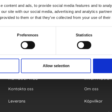
e content and ads, to provide social media features and to analy
 our site with our social media, advertising and analytics partn
Nyhetsbrev
 provided to them or that they’ve collected from your use of their
 min mailadress bekräftar jag att jag vill ha Kalenderkungens nyhetsbrev
n behandlar mina personuppgifter för att kunna skicka marknadsförin
anpassats till mig enligt Kalenderkungens
personuppgiftspolicy
.
Preferences
Statistics
Din e-post
Fraktfritt
Allow selection
Kundservice
Informatio
Kontakta oss
Om oss
Leverans
Köpvilkor