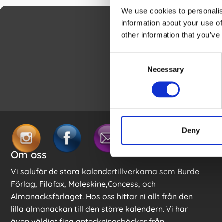
We use cookies to personalis
information about your use of
other information that you’ve
Genom att fylla i
Kalenderkunge
Consent
Necessary
Selection
Ditt namn
Deny
Om oss
Vi saluför de stora kalendertillverkarna som Burde
Förlag, Filofax, Moleskine,Concess, och
Almanacksförlaget. Hos oss hittar ni allt från den
lilla almanackan till den större kalendern. Vi har
även väldigt fina anteckningsböcker från