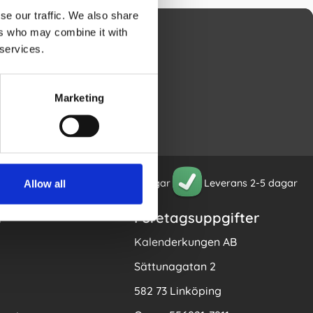
se our traffic. We also share
ers who may combine it with
 services.
 och godkänner att
gsmaterial som
Marketing
 vid 600:-
Öppet köp 30 dagar
Leverans 2-5 dagar
Allow all
n
Företagsuppgifter
Kalenderkungen AB
Sättunagatan 2
582 73 Linköping