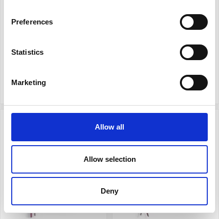
Preferences
Leuchtturm Address book A6
Leuchtturm Notebook A5
Hard Forest Green
hard 411s Dusty Rose Ruled
Statistics
209 kr
329 kr
Köp
Köp
Marketing
Allow all
Allow selection
Deny