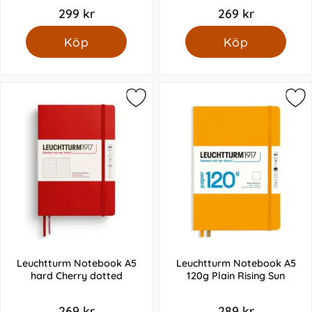
299 kr
269 kr
Köp
Köp
Leuchtturm Notebook A5
Leuchtturm Notebook A5
hard Cherry dotted
120g Plain Rising Sun
269 kr
289 kr