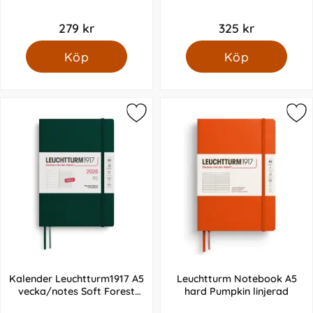
2026 B5 Rising Sun
279 kr
325 kr
Köp
Köp
Kalender Leuchtturm1917 A5
Leuchtturm Notebook A5
vecka/notes Soft Forest
hard Pumpkin linjerad
Green 2026